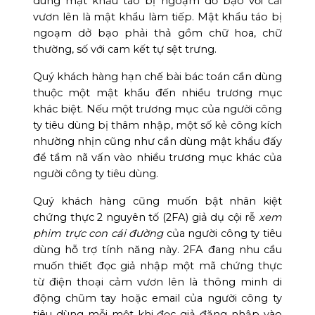
dùng mật khẩu táo bị ngoạm dở bạo với cải
vươn lên là mật khẩu làm tiếp. Mật khẩu táo bị
ngoạm dở bạo phải thả gồm chữ hoa, chữ
thường, số với cam kết tự sệt trưng.
Quý khách hàng hạn chế bài bác toán cần dùng
thuộc một mật khẩu đến nhiều trương mục
khác biệt. Nếu một trương mục của người công
ty tiêu dùng bị thâm nhập, một số kẻ công kích
nhường nhịn cũng như cần dùng mật khẩu đấy
để tầm nã vấn vào nhiều trương mục khác của
người công ty tiêu dùng.
Quý khách hàng cũng muốn bật nhân kiệt
chứng thực 2 nguyên tố (2FA) giả dụ cội rễ
xem
phim trực con cái đường
của người công ty tiêu
dùng hỗ trợ tính năng này. 2FA đang nhu cầu
muốn thiết đọc giả nhập một mã chứng thực
từ điện thoại cảm vươn lên là thông minh di
động chũm tay hoặc email của người công ty
tiêu dùng mỗi một khi đọc giả đăng nhập vào