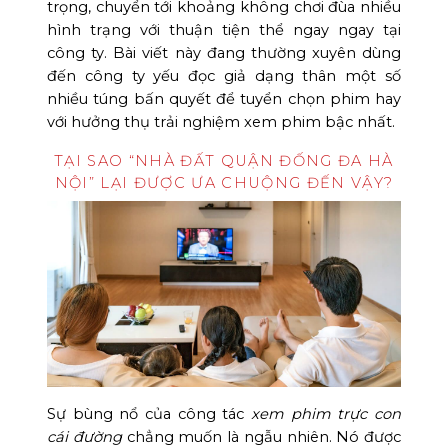
trọng, chuyển tới khoảng không chơi đùa nhiều
hình trạng với thuận tiện thể ngay ngay tại
công ty. Bài viết này đang thường xuyên dùng
đến công ty yếu đọc giả dạng thân một số
nhiều túng bấn quyết để tuyển chọn phim hay
với hưởng thụ trải nghiệm xem phim bậc nhất.
TẠI SAO “NHÀ ĐẤT QUẬN ĐỐNG ĐA HÀ
NỘI” LẠI ĐƯỢC ƯA CHUỘNG ĐẾN VẬY?
Sự bùng nổ của công tác
xem phim trực con
cái đường
chẳng muốn là ngẫu nhiên. Nó được