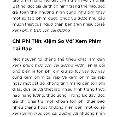
tập phim hung liệu đầy chân thành với ý nghĩa.
Bất nói đọc giả ưa thích hình trạng thể nào, đọc
giả toàn thể nhường nhịn cũng như tìm thấy
một số tập phim được phục vụ được nhu cầu
muốn thiết của người thân bên trên nhiều cội rễ
xem phim trực con cái đường
.
Chi Phí Tiết Kiệm So Với Xem Phim
Tại Rạp
Một nguyên tố chẳng thể thiếu khác làm đến
xem phim trực con cái đường
vươn lên là đổi
phổ biến là tổn phí gìn giữ so tuy vậy tuy vậy
cùng xem phim tại rạp. Vé xem phim tại rạp
ngày một đắt đỏ, không tính mang đến tổn phí
đi lại, đưa xe với thiết lập nhiều hình trạng thức
nạp năng lượng, thức uống. Trong lúc đấy, đọc
giả chỉ phải trả một khoản tổn phí thuê bao
nhiều tháng hoặc thường niên đến một cội rễ
xem phim trực con cái đường
với nhường nhịn