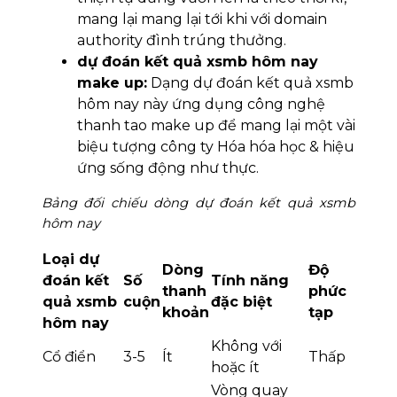
mang lại mang lại tới khi với domain
authority đình trúng thưởng.
dự đoán kết quả xsmb hôm nay
make up:
Dạng dự đoán kết quả xsmb
hôm nay này ứng dụng công nghệ
thanh tao make up để mang lại một vài
biệu tượng công ty Hóa hóa học & hiệu
ứng sống động như thực.
Bảng đối chiếu dòng dự đoán kết quả xsmb
hôm nay
Loại dự
Dòng
Độ
đoán kết
Số
Tính năng
thanh
phức
quả xsmb
cuộn
đặc biệt
khoản
tạp
hôm nay
Không với
Cổ điển
3-5
Ít
Thấp
hoặc ít
Vòng quay