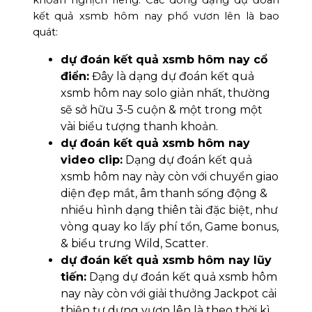
khoản nghịch riêng. Các dòng dạng dự đoán
kết quả xsmb hôm nay phổ vươn lên là bao
quát:
dự đoán kết quả xsmb hôm nay cổ
điển:
Đây là dạng dự đoán kết quả
xsmb hôm nay solo giản nhất, thường
sẽ sở hữu 3-5 cuộn & một trong một
vài biểu tượng thanh khoản.
dự đoán kết quả xsmb hôm nay
video clip:
Dạng dự đoán kết quả
xsmb hôm nay này còn với chuyển giao
diện đẹp mắt, âm thanh sống động &
nhiều hình dạng thiên tài đặc biệt, như
vòng quay ko lấy phí tổn, Game bonus,
& biểu trưng Wild, Scatter.
dự đoán kết quả xsmb hôm nay lũy
tiến:
Dạng dự đoán kết quả xsmb hôm
nay này còn với giải thưởng Jackpot cải
thiện tự dưng vươn lên là theo thời kì,