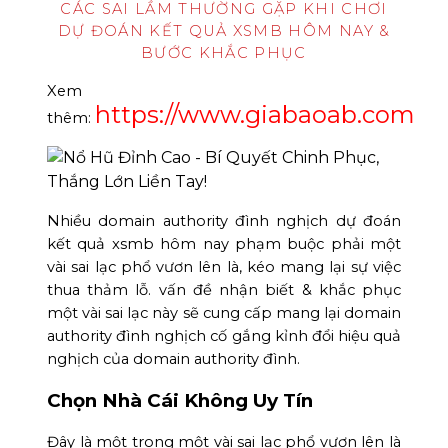
CÁC SAI LẦM THƯỜNG GẶP KHI CHƠI
DỰ ĐOÁN KẾT QUẢ XSMB HÔM NAY &
BƯỚC KHẮC PHỤC
Xem
https://www.giabaoab.com
thêm:
Nhiều domain authority đình nghịch dự đoán
kết quả xsmb hôm nay phạm buộc phải một
vài sai lạc phổ vươn lên là, kéo mang lại sự việc
thua thảm lỗ. vấn đề nhận biết & khắc phục
một vài sai lạc này sẽ cung cấp mang lại domain
authority đình nghịch cố gắng kỉnh đổi hiệu quả
nghịch của domain authority đình.
Chọn Nhà Cái Không Uy Tín
Đây là một trong một vài sai lạc phổ vươn lên là