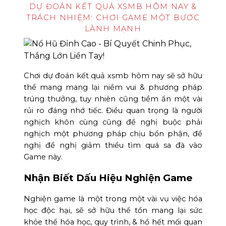
DỰ ĐOÁN KẾT QUẢ XSMB HÔM NAY &
TRÁCH NHIỆM: CHƠI GAME MỘT BƯỚC
LÀNH MẠNH
Chơi dự đoán kết quả xsmb hôm nay sẽ sở hữu
thể mang mang lại niềm vui & phương pháp
trúng thưởng, tuy nhiên cũng tiềm ẩn một vài
rủi ro đáng nhớ tiếc. Điều quan trọng là người
nghịch khôn cùng cũng đề nghị buộc phải
nghịch một phương pháp chịu bổn phận, đề
nghị đề nghị giảm thiểu tìm quá sa đà vào
Game này.
Nhận Biết Dấu Hiệu Nghiện Game
Nghiện game là một trong một vài vụ việc hóa
học độc hại, sẽ sở hữu thể tổn mang lại sức
khỏe thể hóa học, quy trình, & hồ hết mối quan