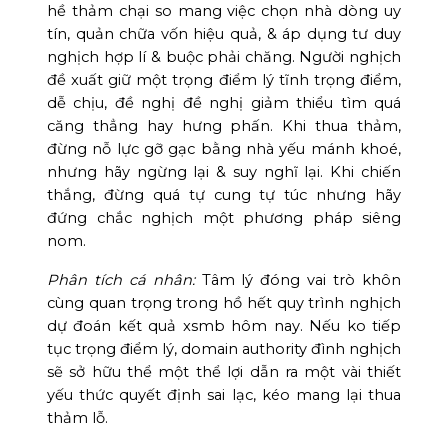
hề thảm chại so mang việc chọn nhà dòng uy
tín, quản chữa vốn hiệu quả, & áp dụng tư duy
nghịch hợp lí & buộc phải chăng. Người nghịch
đề xuất giữ một trọng điểm lý tĩnh trọng điểm,
dễ chịu, đề nghị đề nghị giảm thiểu tìm quá
căng thẳng hay hưng phấn. Khi thua thảm,
đừng nỗ lực gỡ gạc bằng nhà yếu mánh khoé,
nhưng hãy ngừng lại & suy nghĩ lại. Khi chiến
thắng, đừng quá tự cung tự túc nhưng hãy
đứng chắc nghịch một phương pháp siêng
nom.
Phân tích cá nhân:
Tâm lý đóng vai trò khôn
cùng quan trọng trong hồ hết quy trình nghịch
dự đoán kết quả xsmb hôm nay. Nếu ko tiếp
tục trọng điểm lý, domain authority đình nghịch
sẽ sở hữu thể một thể lợi dẫn ra một vài thiết
yếu thức quyết định sai lạc, kéo mang lại thua
thảm lỗ.