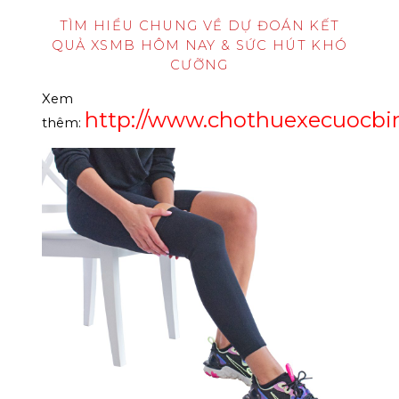
TÌM HIỂU CHUNG VỀ DỰ ĐOÁN KẾT
QUẢ XSMB HÔM NAY & SỨC HÚT KHÓ
CƯỠNG
Xem
http://www.chothuexecuocb
thêm: