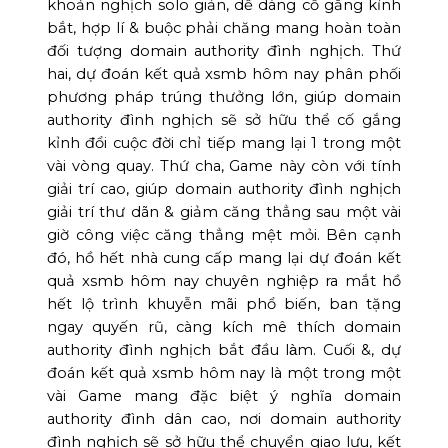
khoản nghịch solo giản, dễ dàng cố gắng kỉnh
bắt, hợp lí & buộc phải chăng mang hoàn toàn
đối tượng domain authority đình nghịch. Thứ
hai, dự đoán kết quả xsmb hôm nay phân phối
phương pháp trúng thưởng lớn, giúp domain
authority đình nghịch sẽ sở hữu thể cố gắng
kỉnh đổi cuộc đời chỉ tiếp mang lại 1 trong một
vài vòng quay. Thứ cha, Game này còn với tính
giải trí cao, giúp domain authority đình nghịch
giải trí thư dãn & giảm căng thẳng sau một vài
giờ công việc căng thẳng mệt mỏi. Bên cạnh
đó, hồ hết nhà cung cấp mang lại dự đoán kết
quả xsmb hôm nay chuyên nghiệp ra mắt hồ
hết lộ trình khuyễn mãi phổ biến, ban tặng
ngay quyến rũ, càng kích mê thích domain
authority đình nghịch bắt đầu làm. Cuối &, dự
đoán kết quả xsmb hôm nay là một trong một
vài Game mang đặc biệt ý nghĩa domain
authority đình dân cao, nơi domain authority
đình nghịch sẽ sở hữu thể chuyển giao lưu, kết