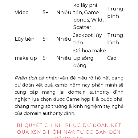
ko lấy phí
Trung
Video
5+
Nhiều
tổn, Game
bình
bonus, Wild,
Scatter
Jackpot lũy
Trung
Lũy tiến
5+
Nhiều
tiến
bình
Đồ họa make
make up
5+
Nhiều
up sống
Cao
động
Phân tích cá nhân:
vấn đề hiểu rõ hồ hết dạng
dự đoán kết quả xsmb hôm nay phân minh sẽ
cung cấp mang lại domain authority đình
nghịch lựa chọn được Game hợp lí & buộc phải
chăng mang sở trường & kinh nghiệm tay nghề
của domain authority đình.
BÍ QUYẾT CHINH PHỤC DỰ ĐOÁN KẾT
QUẢ XSMB HÔM NAY: TỪ CƠ BẢN ĐẾN