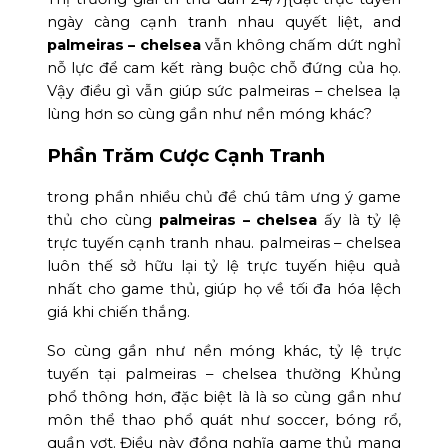
ngày càng cạnh tranh nhau quyết liệt, and
palmeiras – chelsea
vẫn không chấm dứt nghỉ
nỗ lực để cam kết ràng buộc chỗ đứng của họ.
Vậy điều gì vẫn giúp sức palmeiras – chelsea lạ
lùng hơn so cùng gần như nền móng khác?
Phần Trăm Cược Cạnh Tranh
trong phần nhiều chủ đề chú tâm ưng ý game
thủ cho cùng
palmeiras – chelsea
ấy là tỷ lệ
trực tuyến cạnh tranh nhau. palmeiras – chelsea
luôn thế sở hữu lại tỷ lệ trực tuyến hiệu quả
nhất cho game thủ, giúp họ về tối đa hóa lệch
giá khi chiến thắng.
So cùng gần như nền móng khác, tỷ lệ trực
tuyến tại palmeiras – chelsea thường Khủng
phổ thông hơn, đặc biệt là là so cùng gần như
môn thể thao phổ quát như soccer, bóng rổ,
quần vợt. Điều này đồng nghĩa game thủ mang