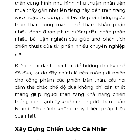
thân cũng hình như hình như thuận nhân tiện
mua thấy gần như lên tiếng này bên trên trang
web hoặc tác dụng thế tay. đa phần hơn, người
thân thân cũng mang thể tham khảo phần
nhiều đoạn đoạn phim hướng dẫn hoặc phần
nhiều bài luận nghiên cứu giúp and phân tích
chiến thuật đùa từ phần nhiều chuyên nghiệp
gia.
Đừng ngại dành thời hạn để hướng cho kỹ chế
độ đùa, tại do đây chính là nền móng dĩ nhiên
cho cống phẩm của phiên bản thân. câu hỏi
cầm thế chắc chế độ đùa không chỉ cần thiết
mang giúp người thân tăng khả năng chiến
thắng bên cạnh ấy khiến cho người thân quản
lý and điều hành không may 1 liệu pháp hiệu
quả nhất.
Xây Dựng Chiến Lược Cá Nhân