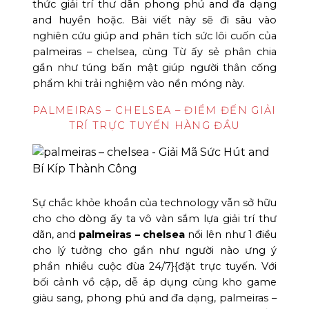
thức giải trí thư dãn phong phú and đa dạng
and huyền hoặc. Bài viết này sẽ đi sâu vào
nghiên cứu giúp and phân tích sức lôi cuốn của
palmeiras – chelsea, cùng Từ ấy sẻ phân chia
gần như túng bấn mật giúp người thân cống
phẩm khi trải nghiệm vào nền móng này.
PALMEIRAS – CHELSEA – ĐIỂM ĐẾN GIẢI
TRÍ TRỰC TUYẾN HÀNG ĐẦU
Sự chắc khỏe khoắn của technology vẫn sở hữu
cho cho dòng ấy ta vô vàn sắm lựa giải trí thư
dãn, and
palmeiras – chelsea
nổi lên như 1 điều
cho lý tưởng cho gần như người nào ưng ý
phần nhiều cuộc đùa 24/7}{đặt trực tuyến. Với
bối cảnh vồ cập, dễ áp dụng cùng kho game
giàu sang, phong phú and đa dạng, palmeiras –