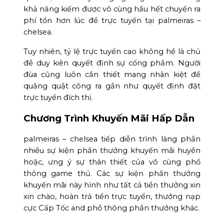
khả năng kiếm được vô cùng hầu hết chuyển ra
phí tổn hơn lúc để trực tuyến tại palmeiras –
chelsea.
Tuy nhiên, tỷ lệ trực tuyến cao không hề là chủ
đề duy kiên quyết định sự cống phẩm. Người
đùa cũng luôn cần thiết mang nhân kiệt để
quăng quật công ra gần như quyết định đặt
trực tuyến đích thị.
Chương Trình Khuyến Mãi Hấp Dẫn
palmeiras – chelsea tiếp diễn trình làng phần
nhiều sự kiện phần thưởng khuyến mãi huyền
hoặc, ưng ý sự thân thiết của vô cùng phổ
thông game thủ. Các sự kiện phần thưởng
khuyến mãi này hình như tất cả tiền thưởng xin
xin chào, hoàn trả tiền trực tuyến, thưởng nạp
cực Cấp Tốc and phổ thông phần thưởng khác.