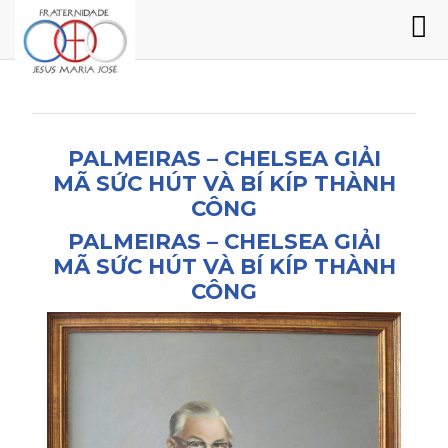
PALMEIRAS – CHELSEA GIẢI
MÃ SỨC HÚT VÀ BÍ KÍP THÀNH
CÔNG
PALMEIRAS – CHELSEA GIẢI
MÃ SỨC HÚT VÀ BÍ KÍP THÀNH
CÔNG