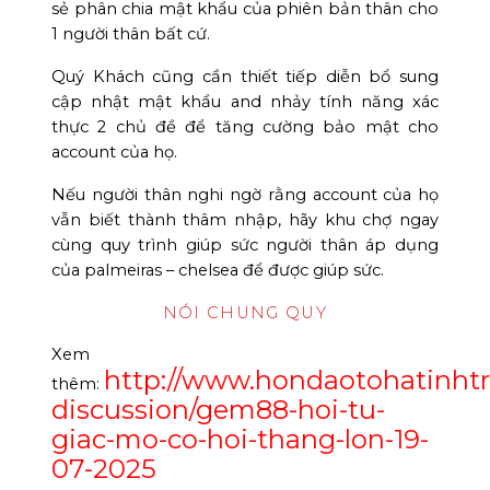
sẻ phân chia mật khẩu của phiên bản thân cho
1 người thân bất cứ.
Quý Khách cũng cần thiết tiếp diễn bổ sung
cập nhật mật khẩu and nhảy tính năng xác
thực 2 chủ đề để tăng cường bảo mật cho
account của họ.
Nếu người thân nghi ngờ rằng account của họ
vẫn biết thành thâm nhập, hãy khu chợ ngay
cùng quy trình giúp sức người thân áp dụng
của palmeiras – chelsea để được giúp sức.
NÓI CHUNG QUY
Xem
http://www.hondaotohatinht
thêm:
discussion/gem88-hoi-tu-
giac-mo-co-hoi-thang-lon-19-
07-2025