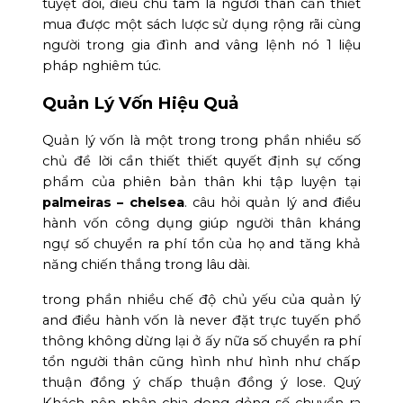
tuyệt đối, điều chú tâm là người thân cần thiết
mua được một sách lược sử dụng rộng rãi cùng
người trong gia đình and vâng lệnh nó 1 liệu
pháp nghiêm túc.
Quản Lý Vốn Hiệu Quả
Quản lý vốn là một trong trong phần nhiều số
chủ đề lời cần thiết thiết quyết định sự cống
phẩm của phiên bản thân khi tập luyện tại
palmeiras – chelsea
. câu hỏi quản lý and điều
hành vốn công dụng giúp người thân kháng
ngự số chuyển ra phí tổn của họ and tăng khả
năng chiến thắng trong lâu dài.
trong phần nhiều chế độ chủ yếu của quản lý
and điều hành vốn là never đặt trực tuyến phổ
thông không dừng lại ở ấy nữa số chuyển ra phí
tổn người thân cũng hình như hình như chấp
thuận đồng ý chấp thuận đồng ý lose. Quý
Khách nên phân chia dong dỏng số chuyển ra