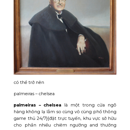
có thể trở nên
palmeiras – chelsea
palmeiras – chelsea
là một trong cửa ngõ
hàng không lạ lẫm so cùng vô cùng phổ thông
game thủ 24/7}{đặt trực tuyến, khu vực sở hữu
cho phần nhiều chiêm ngưỡng and thưởng