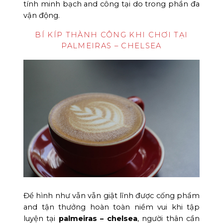
tính minh bạch and công tại do trong phần đa
vận động.
BÍ KÍP THÀNH CÔNG KHI CHƠI TẠI
PALMEIRAS – CHELSEA
Để hình như vẫn vẫn giật lĩnh được cống phẩm
and tận thưởng hoàn toàn niềm vui khi tập
luyện tại
palmeiras – chelsea
, người thân cần