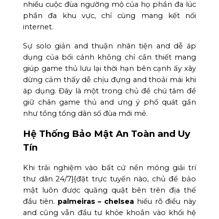
nhiều cuộc đùa ngưỡng mộ của họ phần đa lúc
phần đa khu vực, chỉ cùng mang kết nối
internet.
Sự solo giản and thuận nhân tiện and dễ áp
dụng của bối cảnh không chỉ cần thiết mang
giúp game thủ lưu lại thời hạn bên cạnh ấy xây
dừng cảm thấy dễ chịu đựng and thoải mái khi
áp dụng. Đây là một trong chủ đề chú tâm để
giữ chân game thủ and ưng ý phổ quát gần
như tổng tổng dân số đùa mới mẻ.
Hệ Thống Bảo Mật An Toàn and Uy
Tín
Khi trải nghiệm vào bất cứ nền móng giải trí
thư dãn 24/7}{đặt trực tuyến nào, chủ đề bảo
mật luôn được quăng quật bên trên địa thế
đầu tiên.
palmeiras – chelsea
hiểu rõ điều này
and cũng vẫn đầu tư khỏe khoắn vào khối hệ