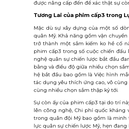
được nâng cấp đến để xác thật sự c
Tương Lai của phim cấp3 trong 
Mặc dù sự xây dựng của một số dòn
quân Mỹ. Khả năng gồm vận chuyển v
trở thành một sắm kiếm ko hề cố n
phim cấp3 trong số cuộc chiến đấu l
nghệ quân sự chiến lược bắt đầu đan
bằng và điều độ giữa nhiều chọn sắ
hệ bắt đầu bao gồm là Việc hình mẫ
tác dụng yêu thích ứng cao, vô cùng
cùng nhiều chọn sắm thập kỷ tới.
Sự còn ấy của phim cấp3 tại do trí 
lên công nghệ, Chi phí quốc kháng 
trong quân đội Mỹ bao gồm là minh t
lực quân sự chiến lược Mỹ, hẹn đang l