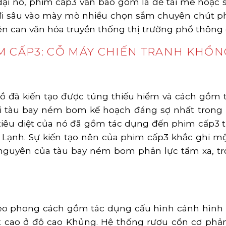
đại nó, phim cấp3 vẫn bao gồm là đề tài mê hoặc
 đi sâu vào mày mò nhiều chọn sắm chuyên chút p
ên can văn hóa truyền thống thị trường phổ thông 
M CẤP3: CỖ MÁY CHIẾN TRANH KHỔN
 đồ đã kiến tạo được túng thiếu hiểm và cách gồm
i tàu bay ném bom kế hoạch đáng sợ nhất trong 
tiêu diệt của nó đã gồm tác dụng đến phim cấp3 t
 Lạnh. Sự kiến tạo nên của phim cấp3 khắc ghi mộ
 nguyên của tàu bay ném bom phản lực tầm xa, tr
eo phong cách gồm tác dụng cấu hình cánh hình 
ặt cao ở độ cao Khủng. Hệ thống rượu cồn cơ ph