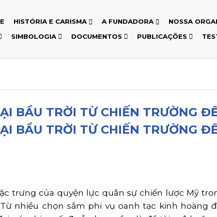
E
HISTÓRIA E CARISMA
A FUNDADORA
NOSSA ORGA
SIMBOLOGIA
DOCUMENTOS
PUBLICAÇÕES
TES
ẠI BẦU TRỜI TỪ CHIẾN TRƯỜNG Đ
ẠI BẦU TRỜI TỪ CHIẾN TRƯỜNG Đ
 trưng của quyện lực quân sự chiến lược Mỹ trong
. Từ nhiều chọn sắm phi vụ oanh tạc kinh hoàng 