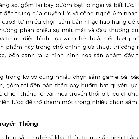
áng sợ, gồm lại bay bướm bạt lo ngại và bất lực.
 đặc trưng của quyện lực và công nghệ. Âm nhạc 
 cấp3, từ nhiều chọn sắm bản nhạc hào hùng đề c
hương phản chiếu sự mất mát và đau thương của
3 trong điện hình họa và nghệ thuật đến biết ph
ản phẩm này trong chổ chính giữa thuật trí công 
ợc, bên cạnh ra là hình hình họa sản phẩm đầy t
g trong ko vô cùng nhiều chọn sắm game bài bác
 gồm tới đến bản thân bay bướm bạt quyền lực v
 chiến thắng lợi văn hóa truyền thống triệu chứng
hiến lược để trở thành một trong nhiều chọn sắ
Truyền Thông
 chọn sắm nghệ sĩ khai thác trong số chiến thắng 