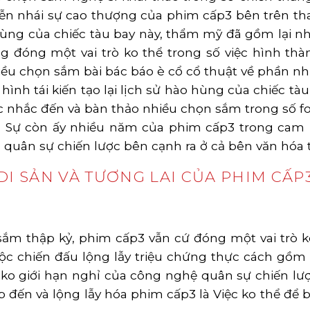
ễn nhái sự cao thượng của phim cấp3 bên trên tha
 hùng của chiếc tàu bay này, thẩm mỹ đã gồm lại 
g đóng một vai trò ko thể trong số việc hình t
iều chọn sắm bài bác báo è cổ cổ thuật về phần n
ình tái kiến tạo lại lịch sử hào hùng của chiếc tà
c nhắc đến và bàn thảo nhiều chọn sắm trong số f
Sự còn ấy nhiều năm của phim cấp3 trong cam 
n quân sự chiến lược bên cạnh ra ở cả bên văn hóa 
DI SẢN VÀ TƯƠNG LAI CỦA PHIM CẤP
ắm thập kỷ, phim cấp3 vẫn cứ đóng một vai trò ko
ộc chiến đấu lộng lẫy triệu chứng thực cách gồm
ên ko giới hạn nghỉ của công nghệ quân sự chiến 
 đến và lộng lẫy hóa phim cấp3 là Việc ko thể để 