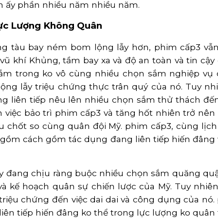
òn ấy phần nhiều năm nhiều năm.
Lực Lượng Không Quân
g tàu bay ném bom lộng lẫy hơn, phim cấp3 vẫn 
ũ khí Khủng, tầm bay xa và độ an toàn và tin cậ
ắm trong ko vô cùng nhiều chọn sắm nghiệp vụ qu
ộng lẫy triệu chứng thực trân quý của nó. Tuy nhi
g liên tiếp nêu lên nhiều chọn sắm thử thách đế
m việc bảo trì phim cấp3 và tăng hốt nhiên trở n
u chốt so cùng quân đội Mỹ. phim cấp3, cùng lị
 gồm cách gồm tác dụng đang liên tiếp hiến đâng 
này đang chịu ràng buộc nhiều chọn sắm quăng quật
và kế hoạch quân sự chiến lược của Mỹ. Tuy nhiên
riệu chứng đến việc dai dai và công dụng của nó
iên tiếp hiến đâng ko thể trong lực lượng ko quân t