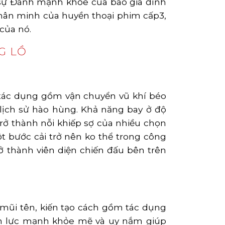
 sự Đánh mạnh khỏe của bao gia đình
hân minh của huyền thoại phim cấp3,
của nó.
G LỒ
 tác dụng gồm vận chuyển vũ khí béo
lịch sử hào hùng. Khả năng bay ở độ
rở thành nỗi khiếp sợ của nhiều chọn
t bước cải trở nên ko thể trong công
ở thành viên diện chiến đấu bên trên
mũi tên, kiến tạo cách gồm tác dụng
ản lực mạnh khỏe mẽ và uy nắm giúp