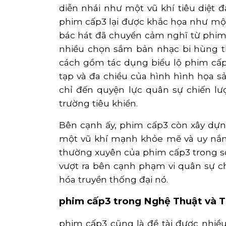
diễn nhái như một vũ khí tiêu diệt đ
phim cấp3 lại được khắc họa như một
bác hát đã chuyển cảm nghĩ từ phim
nhiều chọn sắm bản nhạc bi hùng t
cách gồm tác dụng biểu lộ phim cấp
tạp và đa chiều của hình hình họa s
chỉ đến quyện lực quân sự chiến lư
trường tiêu khiển.
Bên cạnh ấy, phim cấp3 còn xây dựn
một vũ khí mạnh khỏe mẽ và uy nắm,
thường xuyên của phim cấp3 trong số
vượt ra bên cạnh phạm vi quân sự c
hóa truyền thống đại nó.
phim cấp3 trong Nghệ Thuật và 
phim cấp3 cũng là đề tài được nhiều