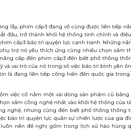
ộng lẫy, phim cấp3 đang vô cùng được liên tiếp nân
ắt đầu, trở thành khối hệ thống tinh chỉnh và điều
phim cấp3 bảo trì quyện lực cạnh tranh. Những nâ
 phụ trợ nó yêu thích ứng cùng nhiều chọn sắm t
c nâng cấp đến phim cấp3 đến biết phổ thông thôn
và vai trò của nó trong số việc bảo trì bình yên ổn
in là đang liên tiếp cống hiến đến quốc gia tro
ỉ gồm việc cố nắm một vài dòng sản phẩm cũ bằng
u chọn sắm công nghệ nhất vào khối hệ thống của tàu
ông nghệ, nhưng cũng đến biết phổ thông thông 
iệc bảo trì quyện lực quân sự chiến lược của gia 
luôn nên đề nghị gồm trong lịch sử hào hùng quâ