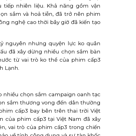
 tiếp nhiên liệu. Khả năng gồm vận
n sắm và hoả tiễn, đã trở nên phim
công nghệ cao thời bây giờ đã kiến tạo
 kỷ nguyên nhưng quyện lực ko quân
 đấu đã xây dừng nhiều chọn sắm bàn
hước từ vai trò ko thể của phim cấp3
nh Lạnh.
vào nhiều chọn sắm campaign oanh tạc
họn sắm thương vong đến dân thường
im cấp3 bay bên trên thai trời Việt
n của phim cấp3 tại Việt Nam đã xây
, vai trò của phim cấp3 trong chiến
ảo về tính công dụng và sự tàn khốc