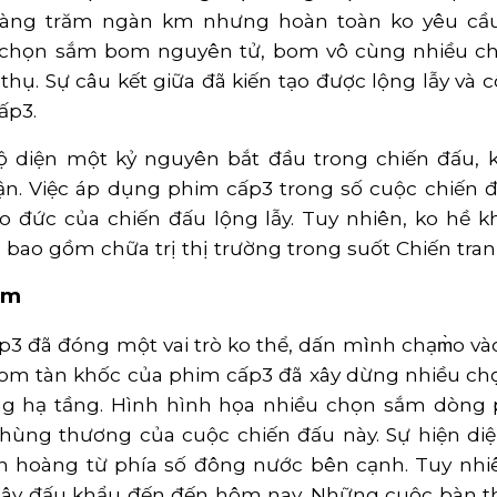
hàng trăm ngàn km nhưng hoàn toàn ko yêu cầu
chọn sắm bom nguyên tử, bom vô cùng nhiều chọ
thụ. Sự câu kết giữa đã kiến tạo được lộng lẫy và 
ấp3.
lộ diện một kỷ nguyên bắt đầu trong chiến đấu,
rận. Việc áp dụng phim cấp3 trong số cuộc chiến
o đức của chiến đấu lộng lẫy. Tuy nhiên, ko hề k
ịa bao gồm chữa trị thị trường trong suốt Chiến tra
am
p3 đã đóng một vai trò ko thể, dấn mình chạm̀o 
m tàn khốc của phim cấp3 đã xây dừng nhiều c
g hạ tầng. Hình hình họa nhiều chọn sắm dòng ph
hùng thương của cuộc chiến đấu này. Sự hiện diệ
hoàng từ phía số đông nước bên cạnh. Tuy nhiên
gây đấu khẩu đến đến hôm nay. Những cuộc bàn th