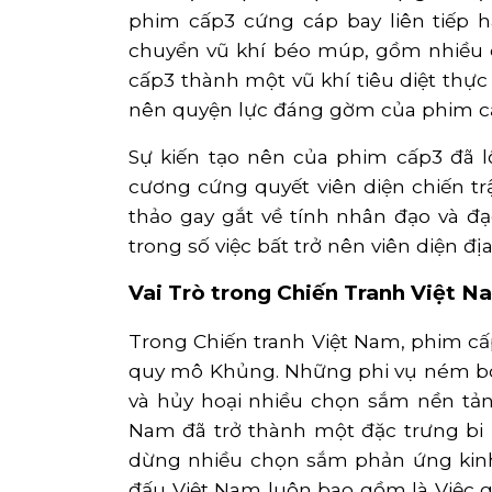
phim cấp3 cứng cáp bay liên tiếp 
chuyển vũ khí béo múp, gồm nhiều 
cấp3 thành một vũ khí tiêu diệt thực 
nên quyện lực đáng gờm của phim c
Sự kiến tạo nên của phim cấp3 đã 
cương cứng quyết viên diện chiến t
thảo gay gắt về tính nhân đạo và đạ
trong số việc bất trở nên viên diện đ
Vai Trò trong Chiến Tranh Việt N
Trong Chiến tranh Việt Nam, phim cấ
quy mô Khủng. Những phi vụ ném bo
và hủy hoại nhiều chọn sắm nền tản
Nam đã trở thành một đặc trưng bi 
dừng nhiều chọn sắm phản ứng kinh 
đấu Việt Nam luôn bao gồm là Việc 