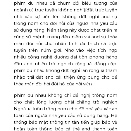
phim du nhau đã chũm đổi biểu tượng của
ngành cá trực tuyến không nghỉ}{đặt trực tuyến
nhờ vào sự tiến lên không dứt nghỉ and sự
trông nom cho đòi hỏi của người nhà yêu cầu
sử dụng hàng. Nền tảng này được phát triển ra
cùng sứ mệnh mang đến niềm vui and sự thỏa
mãn đòi hỏi cho nhân tình ưa thích cá trực
tuyến trên núm giới. Nhờ vào việc tích hợp
nhiều công nghệ đương đại tiên phong hàng
đầu and nhiều trò nghịch rộng rãi đẳng cấp,
phim du nhau không dứt nghỉ lan rộng ra thâm
nhập trái đất and cải thiện ứng dụng cho để
thỏa mãn đòi hỏi đòi hỏi của hội viên.
phim du nhau không chỉ đề nghị trông nom
cho chất lỏng lượng phải chăng trò nghịch
Ngoài ra luôn trông nom cho độ nhà yếu xác an
toàn của người nhà yêu cầu sử dụng hàng. Hệ
thống bảo mật thông tin tân tiến giúp bảo vệ
hoàn toàn thông báo cá thể and thanh toán