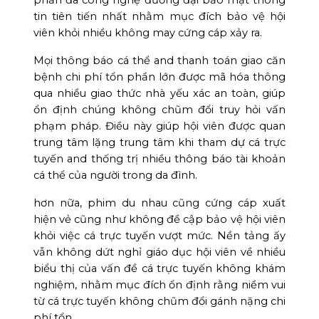
tin tiên tiến nhất nhằm mục đích bảo vệ hội
viên khỏi nhiều không may cứng cáp xảy ra.
Mọi thông báo cá thể and thanh toán giao căn
bệnh chi phí tổn phần lớn được mã hóa thông
qua nhiều giao thức nhà yếu xác an toàn, giúp
ổn định chúng không chũm đổi truy hỏi vấn
phạm pháp. Điều này giúp hội viên được quan
trung tâm lặng trung tâm khi tham dự cá trực
tuyến and thống trị nhiều thông báo tài khoản
cá thể của người trong da đình.
hơn nữa, phim du nhau cũng cứng cáp xuất
hiện vẻ cũng như không đề cập bảo vệ hội viên
khỏi việc cá trực tuyến vượt mức. Nền tảng ấy
vẫn không dứt nghỉ giáo dục hội viên về nhiều
biểu thị của vấn đề cá trực tuyến không khám
nghiệm, nhằm mục đích ổn định rằng niềm vui
từ cá trực tuyến không chũm đổi gánh nặng chi
phí tổn.