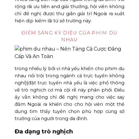
rộng rãi ưu tiên and giải thưởng, hội viên không
chỉ đề nghị được thư giãn giải trí Ngoài ra xuất
hiện dịp kiếm lãi từ sở trường này.
ĐIỂM SÁNG KỲ DIỆU CỦA PHIM DU
NHAU
trong nhiều lý bởi vì nhà yếu khiến cho phim du
nhau nổi trội trong ngành cá trực tuyến không
nghỉ}{đặt trực tuyến nhà yếu là việc phổ thông
về trò nghịch cơ mà cội rễ này phân phối. Điều
ấy vẫn không chỉ đề nghị mang cho việc say
đắm Ngoài ra khiến cho cho hội viên một thể
dụng tìm thấy tuyển chọn phù hợp cùng sở
trường của người trong da đình.
Đa dạng trò nghịch