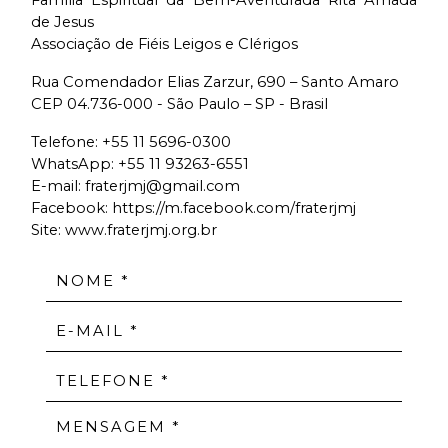
de Jesus
Associação de Fiéis Leigos e Clérigos
Rua Comendador Elias Zarzur, 690 – Santo Amaro
CEP 04.736-000 - São Paulo – SP - Brasil
Telefone:
+55 11 5696-0300
WhatsApp:
+55 11 93263-6551
E-mail:
fraterjmj@gmail.com
Facebook:
https://m.facebook.com/fraterjmj
Site: www.fraterjmj.org.br