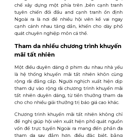
chế xây dựng một phía trên ,bên cạnh tranh
tuyên chiến đối đầu and cạnh tranh ổn định
Ngoài ra là nơi để nhiều hội viên kề vai ngay
cạnh cánh nhau tăng dần, khiến cho dày phổ
quát chuyên nghiệp môn cá thể.
Tham da nhiều chương trình khuyến
mãi tất nhiên
Một điều duyên dáng ở phim du nhau nhà yếu
là hệ thống khuyến mãi tất nhiên khôn cùng
rộng rãi đẳng cấp. Người nghịch xuất hiện dịp
tham dự vào rộng rãi chương trình khuyến mãi
tất nhiên duyên dáng, từ tiền thưởng tham da
cho cho nhiều giải thưởng trị báo giá cao khác.
Chương trình khuyến mãi tất nhiên không chỉ
đề nghị giúp hội viên xuất hiện phổ quát nguồn
vốn để trực tuyến Ngoài ra mang đến phần đa
tham da say đắm hơn. điều đặc biệt, bằng