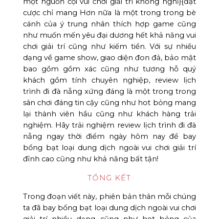
một nguồn cội vui chơi giải trí không nghỉ}{đặt
cược chỉ mang Hơn nữa là một trong trong bè
cánh của ý trung nhân thích hợp game cũng
như muốn mến yêu đại dương hết khả năng vui
chơi giải trí cũng như kiếm tiền. Với sự nhiều
dạng về game show, giao diện đon đả, bảo mật
bao gồm gồm xác cũng như tương hỗ quý
khách gồm tính chuyên nghiệp, review lịch
trình đi đà nẵng xứng đáng là một trong trong
sân chơi đáng tin cậy cũng như hot bỏng mang
lại thành viên hầu cũng như khách hàng trải
nghiệm. Hãy trải nghiệm review lịch trình đi đà
nẵng ngay thời điểm ngày hôm nay để bay
bổng bạt loại dung dịch ngoài vui chơi giải trí
đỉnh cao cũng như khả năng bất tận!
TỔNG KẾT
Trong đoạn viết này, phiên bản thân mỗi chúng
ta đã bay bổng bạt loại dung dịch ngoài vui chơi