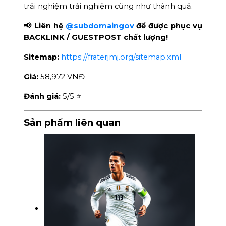
trải nghiệm trải nghiệm cũng như thành quả.
📢 Liên hệ
@subdomaingov
để được phục vụ
BACKLINK / GUESTPOST chất lượng!
Sitemap:
https://fraterjmj.org/sitemap.xml
Giá:
58,972 VNĐ
Đánh giá:
5
/5 ⭐
Sản phẩm liên quan