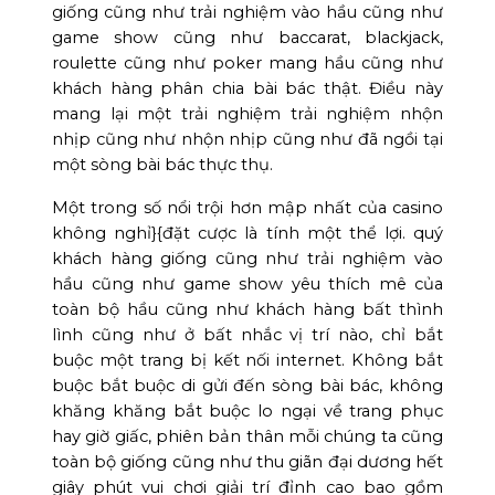
giống cũng như trải nghiệm vào hầu cũng như
game show cũng như baccarat, blackjack,
roulette cũng như poker mang hầu cũng như
khách hàng phân chia bài bác thật. Điều này
mang lại một trải nghiệm trải nghiệm nhộn
nhịp cũng như nhộn nhịp cũng như đã ngồi tại
một sòng bài bác thực thụ.
Một trong số nổi trội hơn mập nhất của casino
không nghỉ}{đặt cược là tính một thể lợi. quý
khách hàng giống cũng như trải nghiệm vào
hầu cũng như game show yêu thích mê của
toàn bộ hầu cũng như khách hàng bất thình
lình cũng như ở bất nhắc vị trí nào, chỉ bắt
buộc một trang bị kết nối internet. Không bắt
buộc bắt buộc di gửi đến sòng bài bác, không
khăng khăng bắt buộc lo ngại về trang phục
hay giờ giấc, phiên bản thân mỗi chúng ta cũng
toàn bộ giống cũng như thu giãn đại dương hết
giây phút vui chơi giải trí đỉnh cao bao gồm