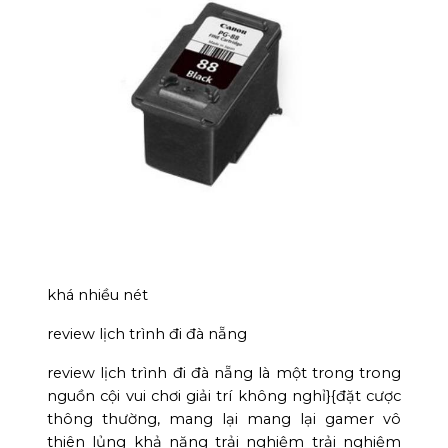
khá nhiều nét
review lịch trình đi đà nẵng
review lịch trình đi đà nẵng là một trong trong
nguồn cội vui chơi giải trí không nghỉ}{đặt cược
thông thường, mang lại mang lại gamer vô
thiên lủng khả năng trải nghiệm trải nghiệm