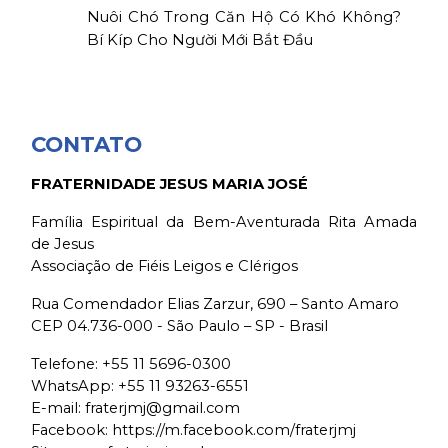
Nuôi Chó Trong Căn Hộ Có Khó Không?
Bí Kíp Cho Người Mới Bắt Đầu
CONTATO
FRATERNIDADE JESUS MARIA JOSÉ
Família Espiritual da Bem-Aventurada Rita Amada
de Jesus
Associação de Fiéis Leigos e Clérigos
Rua Comendador Elias Zarzur, 690 – Santo Amaro
CEP 04.736-000 - São Paulo – SP - Brasil
Telefone:
+55 11 5696-0300
WhatsApp:
+55 11 93263-6551
E-mail:
fraterjmj@gmail.com
Facebook:
https://m.facebook.com/fraterjmj