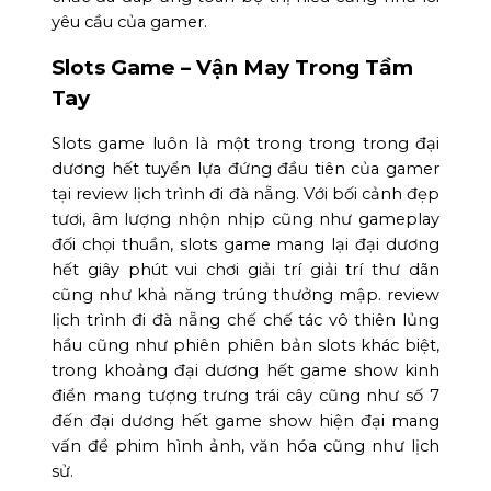
yêu cầu của gamer.
Slots Game – Vận May Trong Tầm
Tay
Slots game luôn là một trong trong trong đại
dương hết tuyển lựa đứng đầu tiên của gamer
tại review lịch trình đi đà nẵng. Với bối cảnh đẹp
tươi, âm lượng nhộn nhịp cũng như gameplay
đối chọi thuần, slots game mang lại đại dương
hết giây phút vui chơi giải trí giải trí thư dãn
cũng như khả năng trúng thưởng mập. review
lịch trình đi đà nẵng chế chế tác vô thiên lủng
hầu cũng như phiên phiên bản slots khác biệt,
trong khoảng đại dương hết game show kinh
điển mang tượng trưng trái cây cũng như số 7
đến đại dương hết game show hiện đại mang
vấn đề phim hình ảnh, văn hóa cũng như lịch
sử.