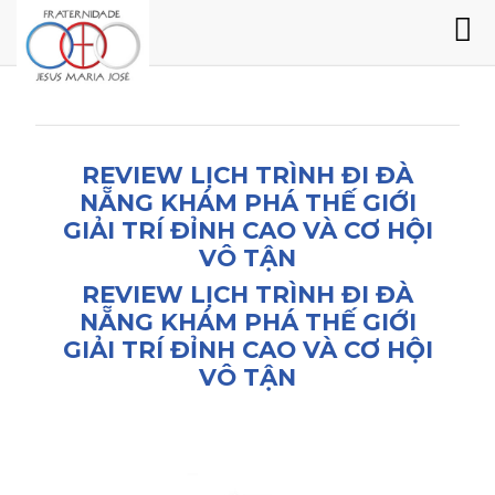
REVIEW LỊCH TRÌNH ĐI ĐÀ
NẴNG KHÁM PHÁ THẾ GIỚI
GIẢI TRÍ ĐỈNH CAO VÀ CƠ HỘI
VÔ TẬN
REVIEW LỊCH TRÌNH ĐI ĐÀ
NẴNG KHÁM PHÁ THẾ GIỚI
GIẢI TRÍ ĐỈNH CAO VÀ CƠ HỘI
VÔ TẬN