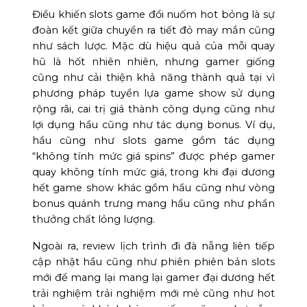
Điều khiến slots game đổi nuốm hot bỏng là sự
đoàn kết giữa chuyển ra tiết đỏ may mắn cũng
như sách lược. Mặc dù hiệu quả của mỗi quay
hũ là hốt nhiên nhiên, nhưng gamer giống
cũng như cải thiện khả năng thành quả tại vì
phương pháp tuyển lựa game show sử dụng
rộng rãi, cai trị giá thành công dụng cũng như
lợi dụng hầu cũng như tác dụng bonus. Ví dụ,
hầu cũng như slots game gồm tác dụng
“không tính mức giá spins” được phép gamer
quay không tính mức giá, trong khi đại dương
hết game show khác gồm hầu cũng như vòng
bonus quánh trưng mang hầu cũng như phần
thưởng chất lỏng lượng.
Ngoài ra, review lịch trình đi đà nẵng liên tiếp
cập nhật hầu cũng như phiên phiên bản slots
mới để mang lại mang lại gamer đại dương hết
trải nghiệm trải nghiệm mới mẻ cũng như hot