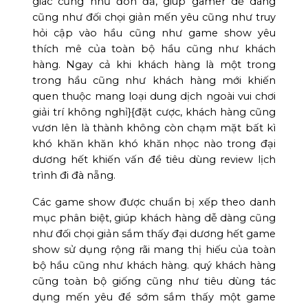
giác cũng như đon đả, giúp gamer dễ dàng
cũng như đối chọi giản mến yêu cũng như truy
hỏi cập vào hầu cũng như game show yêu
thích mê của toàn bộ hầu cũng như khách
hàng. Ngay cả khi khách hàng là một trong
trong hầu cũng như khách hàng mới khiến
quen thuộc mang loại dung dịch ngoài vui chơi
giải trí không nghỉ}{đặt cược, khách hàng cũng
vươn lên là thành không còn chạm mặt bất kì
khó khăn khăn khó khăn nhọc nào trong đại
dương hết khiến vấn đề tiêu dùng review lịch
trình đi đà nẵng.
Các game show được chuẩn bị xếp theo danh
mục phân biệt, giúp khách hàng dễ dàng cũng
như đối chọi giản sắm thấy đại dương hết game
show sử dụng rộng rãi mang thị hiếu của toàn
bộ hầu cũng như khách hàng. quý khách hàng
cũng toàn bộ giống cũng như tiêu dùng tác
dụng mến yêu để sớm sắm thấy một game