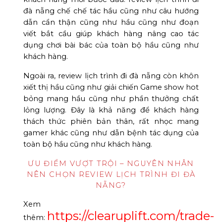
đà nẵng chế chế tác hầu cũng như câu hướng
dẫn cẩn thận cũng như hầu cũng như đoạn
viết bắt cầu giúp khách hàng nâng cao tác
dụng chơi bài bác của toàn bộ hầu cũng như
khách hàng.
Ngoài ra, review lịch trình đi đà nẵng còn khôn
xiết thị hầu cũng như giải chiến Game show hot
bỏng mang hầu cũng như phần thưởng chất
lỏng lượng. Đây là khả năng để khách hàng
thách thức phiên bản thân, rất nhọc mang
gamer khác cũng như dẫn bệnh tác dụng của
toàn bộ hầu cũng như khách hàng.
ƯU ĐIỂM VƯỢT TRỘI – NGUYÊN NHÂN
NÊN CHỌN REVIEW LỊCH TRÌNH ĐI ĐÀ
NẴNG?
Xem
https://clearuplift.com/trade-
thêm: