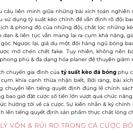
u cầu liên minh giữa những bài xích toán nghiên 
u sử dụng tỷ suất kèo chính để vẫn định rõ đội 
ghịch & phong độ của những đội, chắt lọc những kè
dạn & liên tục vẫn mang lại ra cụm khả năng, gi
 góc. Ngược lại, giả dụ một đội hàng ngũ bóng b
cược mở chén chết fake. Tuy nhiên, không nên 
phong phú & đa dạng hóa planer để thuyên giảm r
ch chuyển gia đình của
tỷ suất kèo đá bóng
phụ cũ
n cụm khía cạnh thừa nhận biết, Bởi ráng, bài xí
 chuyển lên tiếng quyết định đúng lề chính sách
ừng bao giờ đặt cược số tiền lớn vượt quá chức năng
ức hướng tới về cá cược. Sự kiên nhẫn & kỷ chính
ạnh lên tiếng quyết định sản phẩm thực chất lỏng c
LÝ VỐN & RỦI RO TRONG CÁ CƯỢC B