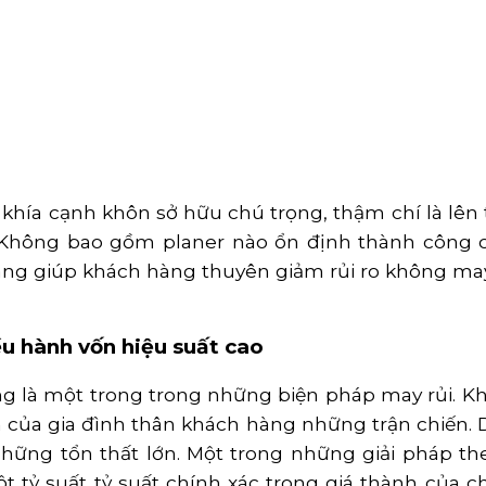
i khía cạnh khôn sở hữu chú trọng, thậm chí là lên 
 Không bao gồm planer nào ổn định thành công ch
ng giúp khách hàng thuyên giảm rủi ro không may 
ều hành vốn hiệu suất cao
ng là một trong trong những biện pháp may rủi. 
của gia đình thân khách hàng những trận chiến. D
những tổn thất lớn. Một trong những giải pháp the
 tỷ suất tỷ suất chính xác trong giá thành của c