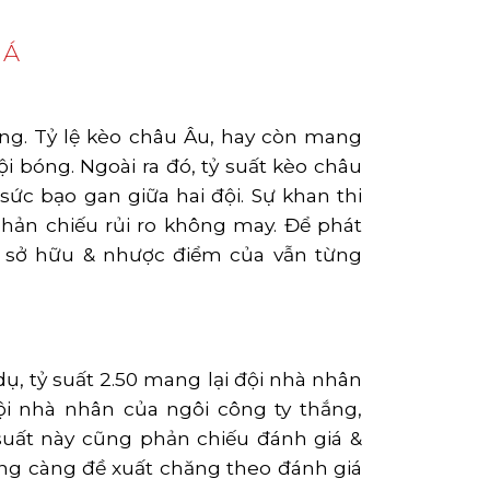
 Á
ọng. Tỷ lệ kèo châu Âu, hay còn mang
i bóng. Ngoài ra đó, tỷ suất kèo châu
sức bạo gan giữa hai đội. Sự khan thi
hản chiếu rủi ro không may. Để phát
m sở hữu & nhược điểm của vẫn từng
ụ, tỷ suất 2.50 mang lại đội nhà nhân
i nhà nhân của ngôi công ty thắng,
suất này cũng phản chiếu đánh giá &
ắng càng đề xuất chăng theo đánh giá