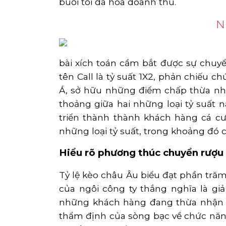
buổi tối đa hóa doanh thu.
N
bài xích toán cầm bắt được sự chuyể
tên Call là tỷ suất 1X2, phản chiếu 
Á, sở hữu những điểm chấp thừa nhận 
thoảng giữa hai những loại tỷ suất
triển thành thành khách hàng cá c
những loại tỷ suất, trong khoảng đó 
Hiểu rõ phương thúc chuyển rượu c
Tỷ lệ kèo châu Âu biểu đạt phần trăm
của ngôi công ty thắng nghĩa là g
những khách hàng đang thừa nhận th
thẩm định của sòng bạc về chức năng