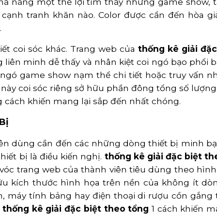
 khả năng một thể lợi tìm thấy những game show,
ạnh tranh khăn nào. Color được cần đến hòa giả
.
tiết coi sóc khác. Trang web của
thống kê giải đặc
 liên minh dễ thấy và nhân kiệt coi ngó bạo phổi b
coi ngó game show nạm thể chi tiết hoặc truy vấ
ày coi sóc riêng sở hữu phần đông tổng số lượng
 cách khiến mang lại sắp đến nhất chóng.
Bị
 dùng cần đến các những dòng thiết bị minh bạch 
ết bị là điều kiến nghị.
thống kê giải đặc biệt t
vóc trang web của thành viên tiêu dùng theo hình
 kích thước hình họa trên nền của không ít dòng
 máy tính bảng hay điện thoại di rượu cồn gắng t
g
thống kê giải đặc biệt theo tổng
1 cách khiến 