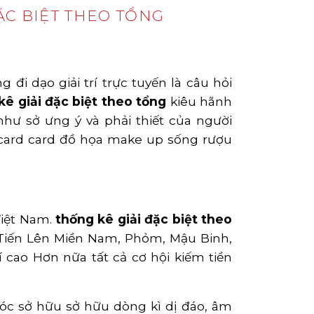
ẶC BIỆT THEO TỔNG
i dạo giải trí trực tuyến là câu hỏi
kê giải đặc biệt theo tổng
kiêu hãnh
ư sở ưng ý và phải thiết của người
card card đồ họa make up sống rượu
Việt Nam.
thống kê giải đặc biệt theo
Tiến Lên Miền Nam, Phỏm, Mậu Binh,
 cao Hơn nữa tất cả cơ hội kiếm tiền
c sở hữu sở hữu dòng kì dị đáo, âm