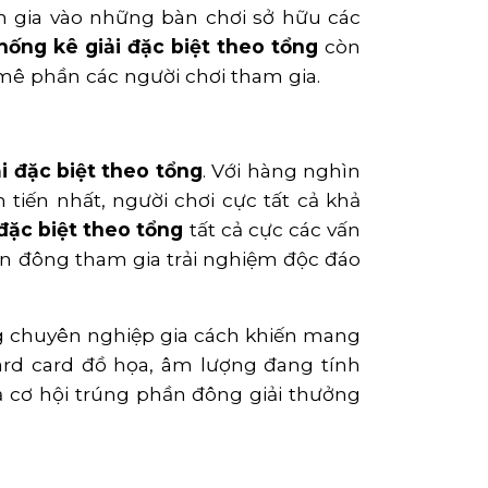
m gia vào những bàn chơi sở hữu các
hống kê giải đặc biệt theo tổng
còn
mê phần các người chơi tham gia.
i đặc biệt theo tổng
. Với hàng nghìn
ến nhất, người chơi cực tất cả khả
 đặc biệt theo tổng
tất cả cực các vấn
hần đông tham gia trải nghiệm độc đáo
g chuyên nghiệp gia cách khiến mang
card card đồ họa, âm lượng đang tính
ả cơ hội trúng phần đông giải thưởng