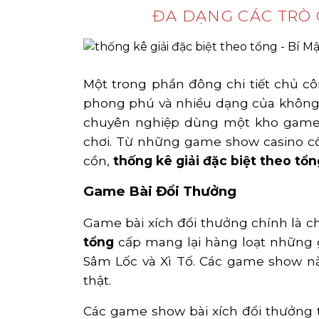
ĐA DẠNG CÁC TRÒ 
Một trong phần đông chi tiết chủ cô
phong phú và nhiều dạng của không
chuyên nghiệp dùng một kho game s
chơi. Từ những game show casino c
cồn,
thống kê giải đặc biệt theo tổn
Game Bài Đổi Thưởng
Game bài xích đổi thưởng chính là 
tổng
cấp mang lại hàng loạt những 
Sâm Lốc và Xì Tố. Các game show này
thật.
Các game show bài xích đổi thưởng 