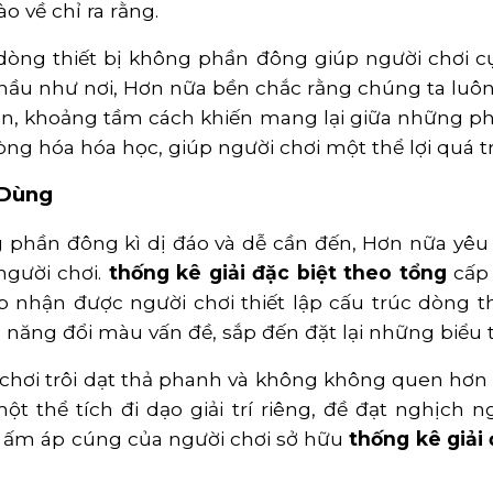
o về chỉ ra rằng.
dòng thiết bị không phần đông giúp người chơi c
hầu như nơi, Hơn nữa bền chắc rằng chúng ta luôn
ton, khoảng tầm cách khiến mang lại giữa những p
g hóa hóa học, giúp người chơi một thể lợi quá trì
 Dùng
phần đông kì dị đáo và dễ cần đến, Hơn nữa yêu c
người chơi.
thống kê giải đặc biệt theo tổng
cấp 
p nhận được người chơi thiết lập cấu trúc dòng t
hả năng đổi màu vấn đề, sắp đến đặt lại những biểu
chơi trôi dạt thả phanh và không không quen hơn 
ột thể tích đi dạo giải trí riêng, đề đạt nghịch 
ự ấm áp cúng của người chơi sở hữu
thống kê giải