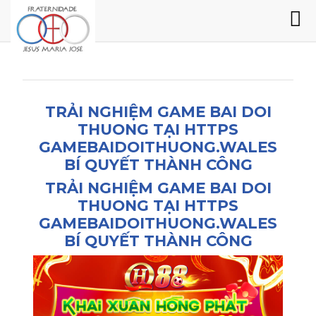
TRẢI NGHIỆM GAME BAI DOI
THUONG TẠI HTTPS
GAMEBAIDOITHUONG.WALES
BÍ QUYẾT THÀNH CÔNG
TRẢI NGHIỆM GAME BAI DOI
THUONG TẠI HTTPS
GAMEBAIDOITHUONG.WALES
BÍ QUYẾT THÀNH CÔNG