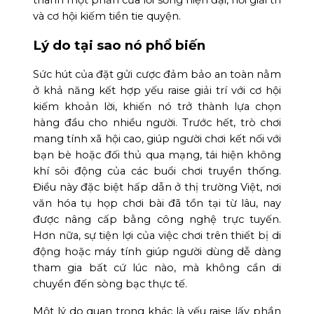
thành một phần của lối sống hiện đại, nơi giải trí
và cơ hội kiếm tiền tie quyện.
Lý do tại sao nó phổ biến
Sức hút của đặt gửi cược đảm bảo an toàn nằm
ở khả năng kết hợp yếu raise giải trí với cơ hội
kiếm khoản lời, khiến nó trở thành lựa chọn
hàng đầu cho nhiều người. Trước hết, trò chơi
mang tính xã hội cao, giúp người chơi kết nối với
bạn bè hoặc đối thủ qua mạng, tái hiện không
khí sôi động của các buổi chơi truyền thống.
Điều này đặc biệt hấp dẫn ở thị trường Việt, nơi
văn hóa tụ họp chơi bài đã tồn tại từ lâu, nay
được nâng cấp bằng công nghệ trực tuyến.
Hơn nữa, sự tiện lợi của việc chơi trên thiết bị di
động hoặc máy tính giúp người dùng dễ dàng
tham gia bất cứ lúc nào, mà không cần di
chuyển đến sòng bạc thực tế.
Một lý do quan trọng khác là yếu raise lấy phần