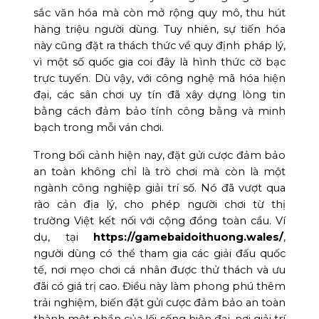
sắc văn hóa mà còn mở rộng quy mô, thu hút
hàng triệu người dùng. Tuy nhiên, sự tiến hóa
này cũng đặt ra thách thức về quy định pháp lý,
vì một số quốc gia coi đây là hình thức cờ bạc
trực tuyến. Dù vậy, với công nghệ mã hóa hiện
đại, các sân chơi uy tín đã xây dựng lòng tin
bằng cách đảm bảo tính công bằng và minh
bạch trong mỗi ván chơi.
Trong bối cảnh hiện nay, đặt gửi cược đảm bảo
an toàn không chỉ là trò chơi mà còn là một
ngành công nghiệp giải trí số. Nó đã vượt qua
rào cản địa lý, cho phép người chơi từ thị
trường Việt kết nối với cộng đồng toàn cầu. Ví
dụ, tại
https://gamebaidoithuong.wales/
,
người dùng có thể tham gia các giải đấu quốc
tế, nơi mẹo chơi cá nhân được thử thách và ưu
đãi có giá trị cao. Điều này làm phong phú thêm
trải nghiệm, biến đặt gửi cược đảm bảo an toàn