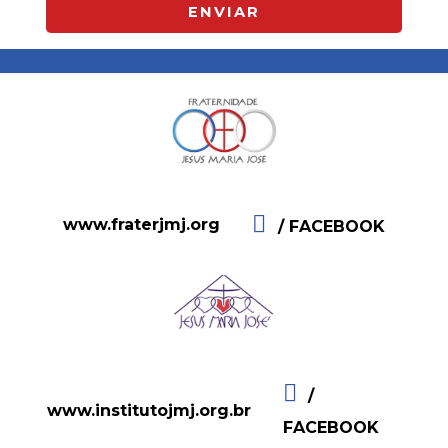
ENVIAR
www.fraterjmj.org
/ FACEBOOK
/
www.institutojmj.org.br
FACEBOOK