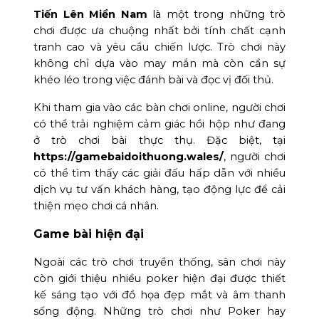
Tiến Lên Miền Nam
là một trong những trò
chơi được ưa chuộng nhất bởi tính chất cạnh
tranh cao và yêu cầu chiến lược. Trò chơi này
không chỉ dựa vào may mắn mà còn cần sự
khéo léo trong việc đánh bài và đọc vị đối thủ.
Khi tham gia vào các bàn chơi online, người chơi
có thể trải nghiệm cảm giác hồi hộp như đang
ở trò chơi bài thực thụ. Đặc biệt, tại
https://gamebaidoithuong.wales/
, người chơi
có thể tìm thấy các giải đấu hấp dẫn với nhiều
dịch vụ tư vấn khách hàng, tạo động lực để cải
thiện mẹo chơi cá nhân.
Game bài hiện đại
Ngoài các trò chơi truyền thống, sân chơi này
còn giới thiệu nhiều poker hiện đại được thiết
kế sáng tạo với đồ họa đẹp mắt và âm thanh
sống động. Những trò chơi như Poker hay