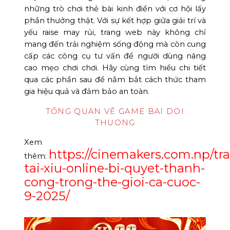
những trò chơi thẻ bài kinh điển với cơ hội lấy
phần thưởng thật. Với sự kết hợp giữa giải trí và
yếu raise may rủi, trang web này không chỉ
mang đến trải nghiệm sống động mà còn cung
cấp các công cụ tư vấn để người dùng nâng
cao mẹo chơi chơi. Hãy cùng tìm hiểu chi tiết
qua các phần sau để nắm bắt cách thức tham
gia hiệu quả và đảm bảo an toàn.
TỔNG QUAN VỀ GAME BAI DOI
THUONG
Xem
https://cinemakers.com.np/tr
thêm:
tai-xiu-online-bi-quyet-thanh-
cong-trong-the-gioi-ca-cuoc-
9-2025/