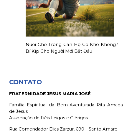
Nuôi Chó Trong Căn Hộ Có Khó Không?
Bí Kíp Cho Người Mới Bắt Đầu
CONTATO
FRATERNIDADE JESUS MARIA JOSÉ
Família Espiritual da Bem-Aventurada Rita Amada
de Jesus
Associação de Fiéis Leigos e Clérigos
Rua Comendador Elias Zarzur, 690 – Santo Amaro