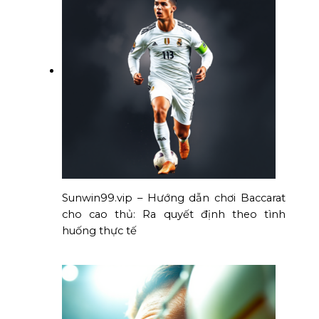
Sunwin99.vip – Hướng dẫn chơi Baccarat
cho cao thủ: Ra quyết định theo tình
huống thực tế