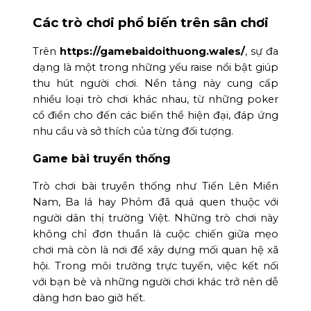
Các trò chơi phổ biến trên sân chơi
Trên
https://gamebaidoithuong.wales/
, sự đa
dạng là một trong những yếu raise nổi bật giúp
thu hút người chơi. Nền tảng này cung cấp
nhiều loại trò chơi khác nhau, từ những poker
cổ điển cho đến các biến thể hiện đại, đáp ứng
nhu cầu và sở thích của từng đối tượng.
Game bài truyền thống
Trò chơi bài truyền thống như Tiến Lên Miền
Nam, Ba lá hay Phỏm đã quá quen thuộc với
người dân thị trường Việt. Những trò chơi này
không chỉ đơn thuần là cuộc chiến giữa mẹo
chơi mà còn là nơi để xây dựng mối quan hệ xã
hội. Trong môi trường trực tuyến, việc kết nối
với bạn bè và những người chơi khác trở nên dễ
dàng hơn bao giờ hết.