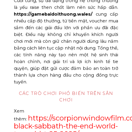
Cuối cùng, sự đa dạng trong hệ thống thưởng
là yếu raise then chốt làm nên sức hấp dẫn.
https://gamebaidoithuong.wales/
cung cấp
nhiều cấp độ thưởng, từ tiền mặt, voucher mua
sắm đến các giải đấu lớn với phần ưu đãi đặc
biệt. Điều này không chỉ khuyến khích người
chơi mới mà còn giữ chân người dùng lâu năm
bằng cách liên tục cập nhật nội dung. Tổng thể,
các tính năng này tạo nên một hệ sinh thái
hoàn chỉnh, nơi giải trí và lợi ích kinh tế tie
quyện, giúp đặt gửi cược đảm bảo an toàn trở
thành lựa chọn hàng đầu cho cộng đồng trực
tuyến.
CÁC TRÒ CHƠI PHỔ BIẾN TRÊN SÂN
CHƠI
Xem
https://scorpionwindowfilm.c
thêm:
black-sabbath-the-end-world-