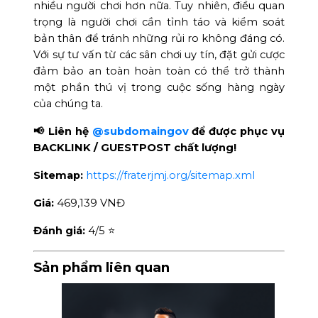
nhiều người chơi hơn nữa. Tuy nhiên, điều quan
trọng là người chơi cần tỉnh táo và kiểm soát
bản thân để tránh những rủi ro không đáng có.
Với sự tư vấn từ các sân chơi uy tín, đặt gửi cược
đảm bảo an toàn hoàn toàn có thể trở thành
một phần thú vị trong cuộc sống hàng ngày
của chúng ta.
📢 Liên hệ
@subdomaingov
để được phục vụ
BACKLINK / GUESTPOST chất lượng!
Sitemap:
https://fraterjmj.org/sitemap.xml
Giá:
469,139 VNĐ
Đánh giá:
4
/5 ⭐
Sản phẩm liên quan