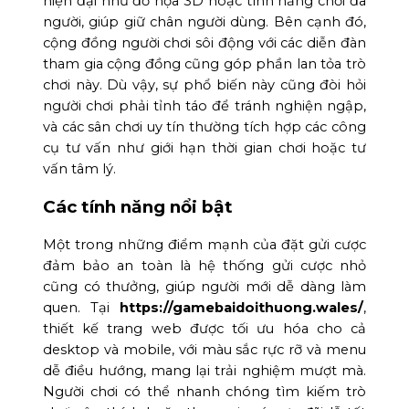
hiện đại như đồ họa 3D hoặc tính năng chơi đa
người, giúp giữ chân người dùng. Bên cạnh đó,
cộng đồng người chơi sôi động với các diễn đàn
tham gia cộng đồng cũng góp phần lan tỏa trò
chơi này. Dù vậy, sự phổ biến này cũng đòi hỏi
người chơi phải tỉnh táo để tránh nghiện ngập,
và các sân chơi uy tín thường tích hợp các công
cụ tư vấn như giới hạn thời gian chơi hoặc tư
vấn tâm lý.
Các tính năng nổi bật
Một trong những điểm mạnh của đặt gửi cược
đảm bảo an toàn là hệ thống gửi cược nhỏ
cũng có thưởng, giúp người mới dễ dàng làm
quen. Tại
https://gamebaidoithuong.wales/
,
thiết kế trang web được tối ưu hóa cho cả
desktop và mobile, với màu sắc rực rỡ và menu
dễ điều hướng, mang lại trải nghiệm mượt mà.
Người chơi có thể nhanh chóng tìm kiếm trò