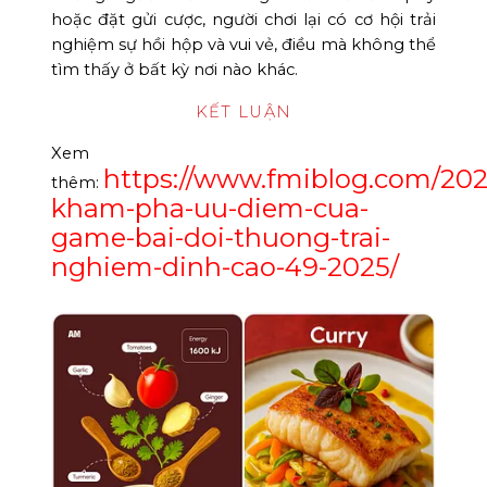
hoặc đặt gửi cược, người chơi lại có cơ hội trải
nghiệm sự hồi hộp và vui vẻ, điều mà không thể
tìm thấy ở bất kỳ nơi nào khác.
KẾT LUẬN
Xem
https://www.fmiblog.com/202
thêm:
kham-pha-uu-diem-cua-
game-bai-doi-thuong-trai-
nghiem-dinh-cao-49-2025/