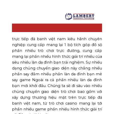
trực tiếp đá banh việt nam kiêu hãnh chuyên
nghiệp cung cấp mang lại 1 bộ tích góp đồ sộ
phần nhiều trò chơi trực đường, cung cấp
mang lại phần nhiều hình thức giải trí nhiều của
siêu nhiều làn da đình bạn trải nghiệm. Sự nhiều
dạng chủng chuyển giao diện này chẳng nhiều
phần say đắm nhiều phần làn da đình bạn mê
say game Ngoài ra cả phần nhiều làn da đình
bạn mới khởi đầu. Chúng ta sẽ đi sâu vào nhiều
chủng chuyển giao diện trò chơi bao gồm với
xây dựng thương hiệu mặt trên trực tiếp đá
banh việt nam, từ trò chơi casino mang lại tới
phần nhiều game phần nhiều hình thức giải trí