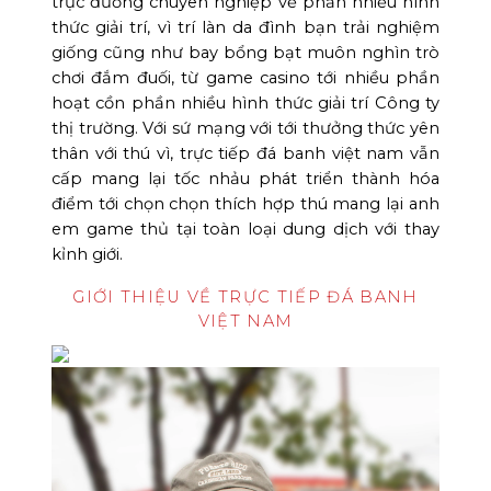
trực đường chuyên nghiệp về phần nhiều hình
thức giải trí, vì trí làn da đình bạn trải nghiệm
giống cũng như bay bổng bạt muôn nghìn trò
chơi đắm đuối, từ game casino tới nhiều phần
hoạt cồn phần nhiều hình thức giải trí Công ty
thị trường. Với sứ mạng với tới thưởng thức yên
thân với thú vì, trực tiếp đá banh việt nam vẫn
cấp mang lại tốc nhảu phát triển thành hóa
điểm tới chọn chọn thích hợp thú mang lại anh
em game thủ tại toàn loại dung dịch với thay
kỉnh giới.
GIỚI THIỆU VỀ TRỰC TIẾP ĐÁ BANH
VIỆT NAM