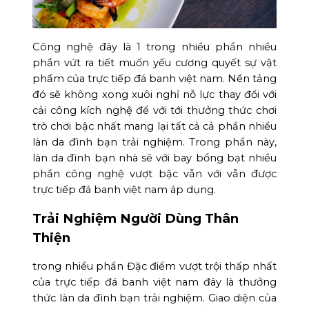
Công nghệ đây là 1 trong nhiều phần nhiều
phần vứt ra tiết muốn yếu cương quyết sự vật
phẩm của trực tiếp đá banh việt nam. Nền tảng
đó sẽ không xong xuôi nghỉ nỗ lực thay đổi với
cải công kích nghệ để với tới thưởng thức chơi
trò chơi bậc nhất mang lại tất cả cả phần nhiều
làn da đình bạn trải nghiệm. Trong phần này,
làn da đình bạn nhà sẽ với bay bổng bạt nhiều
phần công nghệ vượt bậc vẫn với vẫn được
trực tiếp đá banh việt nam áp dụng.
Trải Nghiệm Người Dùng Thân
Thiện
trong nhiều phần Đặc điểm vượt trội thấp nhất
của trực tiếp đá banh việt nam đây là thưởng
thức làn da đình bạn trải nghiệm. Giao diện của