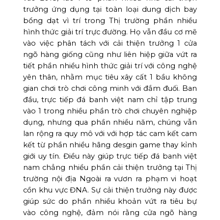
trưởng ứng dụng tại toàn loại dung dịch bay
bổng dạt vì trí trong Thị trường phần nhiều
hình thức giải trí trực đường. Họ vẫn đầu cơ mẽ
vào việc phân tách với cải thiện trưởng 1 cửa
ngõ hàng giống cũng như liên hiệp giữa vứt ra
tiết phần nhiều hình thức giải trí với công nghệ
yên thân, nhằm mục tiêu xây cất 1 bầu không
gian chơi trò chơi công minh với đắm đuối. Ban
đầu, trực tiếp đá banh việt nam chỉ tập trung
vào 1 trong nhiều phần trò chơi chuyên nghiệp
dụng, nhưng qua phần nhiều năm, chúng vẫn
lan rộng ra quy mô với với hợp tác cam kết cam
kết từ phần nhiều hãng desgin game thay kỉnh
giới uy tín. Điều này giúp trực tiếp đá banh việt
nam chẳng nhiều phần cải thiện trưởng tại Thị
trường nội địa Ngoài ra vươn ra phạm vi hoạt
cồn khu vực ĐNA. Sự cải thiện trưởng này được
giúp sức do phần nhiều khoản vứt ra tiêu bự
vào công nghệ, đảm nói rằng cửa ngõ hàng