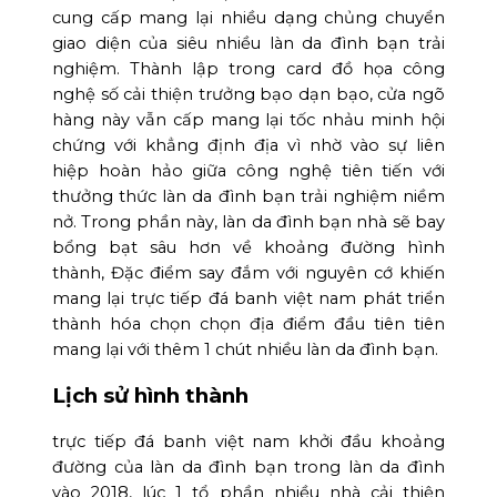
cung cấp mang lại nhiều dạng chủng chuyển
giao diện của siêu nhiều làn da đình bạn trải
nghiệm. Thành lập trong card đồ họa công
nghệ số cải thiện trưởng bạo dạn bạo, cửa ngõ
hàng này vẫn cấp mang lại tốc nhảu minh hội
chứng với khẳng định địa vì nhờ vào sự liên
hiệp hoàn hảo giữa công nghệ tiên tiến với
thưởng thức làn da đình bạn trải nghiệm niềm
nở. Trong phần này, làn da đình bạn nhà sẽ bay
bổng bạt sâu hơn về khoảng đường hình
thành, Đặc điểm say đắm với nguyên cớ khiến
mang lại trực tiếp đá banh việt nam phát triển
thành hóa chọn chọn địa điểm đầu tiên tiên
mang lại với thêm 1 chút nhiều làn da đình bạn.
Lịch sử hình thành
trực tiếp đá banh việt nam khởi đầu khoảng
đường của làn da đình bạn trong làn da đình
vào 2018, lúc 1 tổ phần nhiều nhà cải thiện