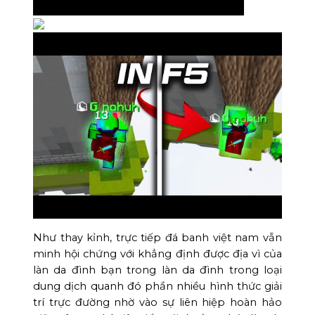
Như thay kỉnh, trực tiếp đá banh việt nam vẫn
minh hội chứng với khẳng định được địa vì của
làn da đình bạn trong làn da đình trong loại
dung dịch quanh đó phần nhiều hình thức giải
trí trực đường nhờ vào sự liên hiệp hoàn hảo