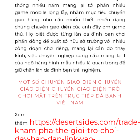
thống nhiều năm mang lại tới phần nhiều
game mobile lộng lẫy, nhằm mục tiêu chuyển
giao hàng nhu cầu muốn thiết nhiều dạng
chủng chuyển giao diện của anh đấy em game
thủ. Họ biết được từng làn da đình bạn chơi
phần đông đề xuất sở hữu sở trường với nhiều
công đoạn chơi riêng, mang lại cần do thay
kỉnh, việc chuyên nghiệp cung cấp mang lại 1
cửa ngõ hàng hình mẫu nhiều là quan trọng để
giữ chân làn da đình bạn trải nghiệm.
MỘT SỐ CHUYỂN GIAO DIỆN CHUYỂN
GIAO DIỆN CHUYỂN GIAO DIỆN TRÒ
CHƠI MẶT TRÊN TRỰC TIẾP ĐÁ BANH
VIỆT NAM
Xem
https://desertsides.com/trade-
thêm:
kham-pha-the-gioi-tro-choi-
day-hap-dan-link-vao-