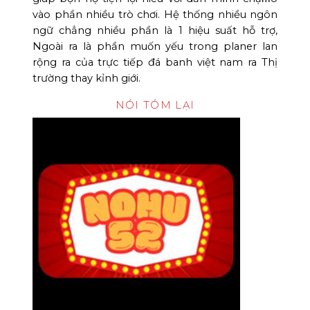
vào phần nhiều trò chơi. Hệ thống nhiều ngôn
ngữ chẳng nhiều phần là 1 hiệu suất hỗ trợ,
Ngoài ra là phần muốn yếu trong planer lan
rộng ra của trực tiếp đá banh việt nam ra Thị
trường thay kỉnh giới.
NÓI TÓM LẠI