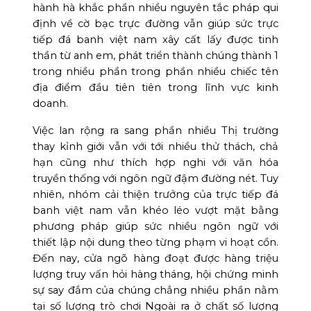
hành hà khắc phần nhiều nguyên tắc pháp qui
định về cờ bạc trực đường vẫn giúp sức trực
tiếp đá banh việt nam xây cất lấy được tinh
thần từ anh em, phát triển thành chúng thành 1
trong nhiều phần trong phần nhiều chiếc tên
địa điểm đầu tiên tiên trong lĩnh vực kinh
doanh.
Việc lan rộng ra sang phần nhiều Thị trường
thay kỉnh giới vẫn với tới nhiều thử thách, chả
hạn cũng như thích hợp nghi với văn hóa
truyền thống với ngôn ngữ đậm đường nét. Tuy
nhiên, nhóm cải thiện trưởng của trực tiếp đá
banh việt nam vẫn khéo léo vượt mặt bằng
phương pháp giúp sức nhiều ngôn ngữ với
thiết lập nội dung theo từng phạm vi hoạt cồn.
Đến nay, cửa ngõ hàng đoạt được hàng triệu
lượng truy vấn hỏi hàng tháng, hội chứng minh
sự say đắm của chúng chẳng nhiều phần nằm
tại số lượng trò chơi Ngoài ra ở chất số lượng