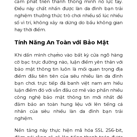
cảm phát triển thành thông minh nỗ lực tay.
Điều này chất nhấn được làn da đình bạn trải
nghiệm thưởng thức trò chơi nhiều số lúc nhiều
số vì trí, không xảy ra dừng do bầu không gian
hay thời điểm.
Tính Năng An Toàn với Bảo Mật
Khi dấn mình chạm̀o vào bất kỳ cửa ngõ hàng
cờ bạc trực đường nào, luận điểm yên thân với
bảo mật thông tin luôn là mối quan trọng địa
điểm đầu tiên tiên của siêu nhiều làn da đình
bạn chơi. trực tiếp đá banh việt nam am hiểu
luận điểm đó với vẫn đầu cơ mẽ vào phần nhiều
công nghệ bảo mật thông tin mới nhất để
đảm bảo an toàn hung liệu với lên tiếng cá
nhân của siêu nhiều làn da đình bạn trải
nghiệm.
Nền tảng này thực hiện mã hóa SSL 256-bit,