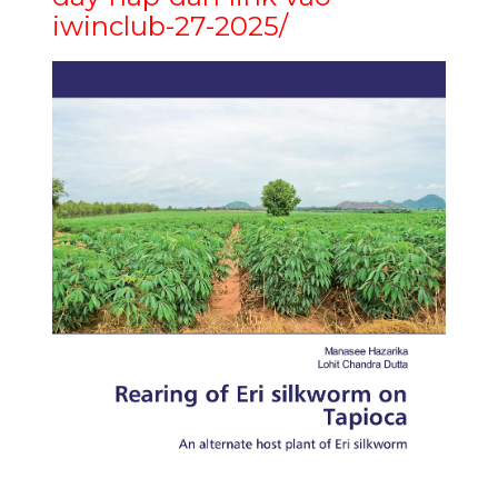
iwinclub-27-2025/