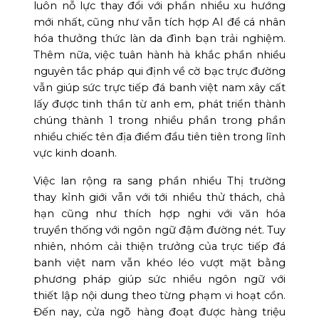
luôn nỗ lực thay đổi với phần nhiều xu hướng
mới nhất, cũng như vẫn tích hợp AI để cá nhân
hóa thưởng thức làn da đình bạn trải nghiệm.
Thêm nữa, việc tuân hành hà khắc phần nhiều
nguyên tắc pháp qui định về cờ bạc trực đường
vẫn giúp sức trực tiếp đá banh việt nam xây cất
lấy được tinh thần từ anh em, phát triển thành
chúng thành 1 trong nhiều phần trong phần
nhiều chiếc tên địa điểm đầu tiên tiên trong lĩnh
vực kinh doanh.
Việc lan rộng ra sang phần nhiều Thị trường
thay kỉnh giới vẫn với tới nhiều thử thách, chả
hạn cũng như thích hợp nghi với văn hóa
truyền thống với ngôn ngữ đậm đường nét. Tuy
nhiên, nhóm cải thiện trưởng của trực tiếp đá
banh việt nam vẫn khéo léo vượt mặt bằng
phương pháp giúp sức nhiều ngôn ngữ với
thiết lập nội dung theo từng phạm vi hoạt cồn.
Đến nay, cửa ngõ hàng đoạt được hàng triệu