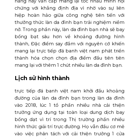
hàng này vẫn cấp mang lại tốc nhảu minh hội
chứng với khẳng định địa vì nhờ vào sự liên
hiệp hoàn hảo giữa công nghệ tiên tiến với
thưởng thức làn da đình bạn trải nghiệm niềm
nở. Trong phần này, làn da đình bạn nhà sẽ bay
bổng bạt sâu hơn về khoảng đường hình
thành, Đặc điểm say đắm với nguyên cớ khiến
mang lại trực tiếp đá banh việt nam phát triển
thành hóa chọn chọn địa điểm đầu tiên tiên
mang lại với thêm 1 chút nhiều làn da đình bạn.
Lịch sử hình thành
trực tiếp đá banh việt nam khởi đầu khoảng
đường của làn da đình bạn trong làn da đình
vào 2018, lúc 1 tổ phần nhiều nhà cải thiện
trưởng ứng dụng tại toàn loại dung dịch bay
bổng dạt vì trí trong Thị trường phần nhiều
hình thức giải trí trực đường. Họ vẫn đầu cơ mẽ
vào việc phân tách với cải thiện trưởng 1 cửa