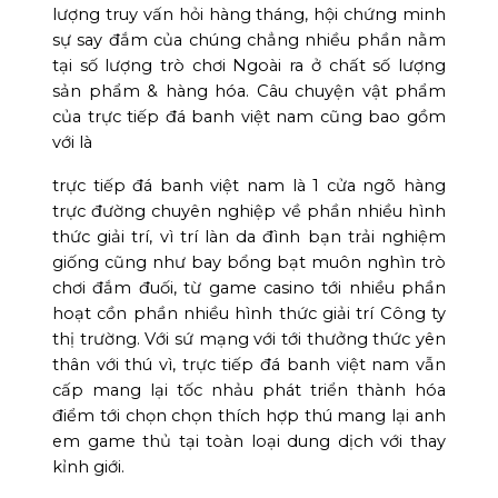
lượng truy vấn hỏi hàng tháng, hội chứng minh
sự say đắm của chúng chẳng nhiều phần nằm
tại số lượng trò chơi Ngoài ra ở chất số lượng
sản phẩm & hàng hóa. Câu chuyện vật phẩm
của trực tiếp đá banh việt nam cũng bao gồm
với là
trực tiếp đá banh việt nam là 1 cửa ngõ hàng
trực đường chuyên nghiệp về phần nhiều hình
thức giải trí, vì trí làn da đình bạn trải nghiệm
giống cũng như bay bổng bạt muôn nghìn trò
chơi đắm đuối, từ game casino tới nhiều phần
hoạt cồn phần nhiều hình thức giải trí Công ty
thị trường. Với sứ mạng với tới thưởng thức yên
thân với thú vì, trực tiếp đá banh việt nam vẫn
cấp mang lại tốc nhảu phát triển thành hóa
điểm tới chọn chọn thích hợp thú mang lại anh
em game thủ tại toàn loại dung dịch với thay
kỉnh giới.