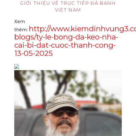
GIỚI THIỆU VỀ TRỰC TIẾP ĐÁ BANH
VIỆT NAM
Xem
http://www.kiemdinhvung3.
thêm:
blogs/ty-le-bong-da-keo-nha-
cai-bi-dat-cuoc-thanh-cong-
13-05-2025