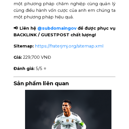
một phương pháp chăm nghiệp cùng quản lý
cùng điều hành vốn cược của anh em chúng ta
một phương pháp hiệu quả.
📢 Liên hệ
@subdomaingov
để được phục vụ
BACKLINK / GUESTPOST chất lượng!
Sitemap:
https://fraterjmj.org/sitemap.xml
Giá:
229,700 VNĐ
Đánh giá:
5
/5 ⭐
Sản phẩm liên quan