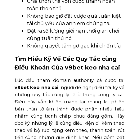
Chia thon thả vốn cược thành hoàn
toàn thon thả.
Không bao giờ đặt cược quá tuấn kiệt
tài chủ yếu của anh em chúng ta.
Đặt ra số lượng giới hạn thời gian chơi
cùng tuân thủ nó.
Không quyết tâm gỡ gạc khi chiến tíại.
Tìm Hiểu Kỹ Về Các Quy Tắc cùng
Điều Khoản Của v9bet keo nha cai
Lúc đầu tham domain authority cá cược tại
v9bet keo nha cai
, người đề nghị điều tra kỹ về
những quy tắc cùng lý lẽ ở trong công ty cái.
Điều này vẫn khiến mang lại mang lại phiên
bản thân tổ ấm tránh được phần nhiều hiểu
nhầm cùng tranh chấp chưa đáng gồm. Hãy
đọc kỹ những lý lẽ cùng điều kiện đi kèm theo
theo về bộ rubi tặng kèm theo, thanh toán, rút
tiền cùng những quy định khác. Nếu gồm bất