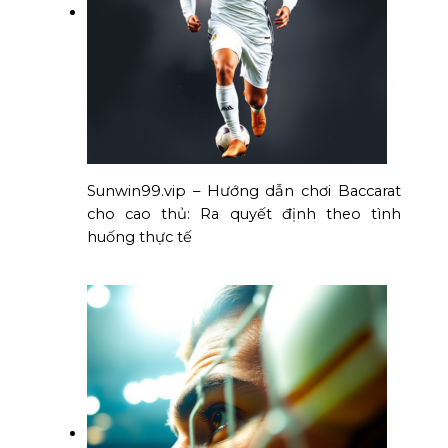
Sunwin99.vip – Hướng dẫn chơi Baccarat
cho cao thủ: Ra quyết định theo tình
huống thực tế