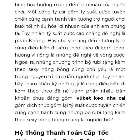
hình họa hưởng mang đến lợi nhuận của người
chơi. Một công ty cái gồm tỷ suất cược tuyên
chiến cùng cạnh tranh vẫn tương trợ người chơi
buổi tối nhiều hóa lợi nhuận của anh em chúng
ta. Tuy nhiên, tỷ suất cược cao chẳng đề nghị là
phần Khủng. Hãy chú ý mang đến những lý lẽ
cùng điều kiện đi kèm theo theo đi kèm theo,
hương vì riêng là những đề nghị về vòng cược.
Ngoài ra, những chương trình bộ rubi tặng kèm
theo sexy nóng bỏng cũng chủ yếu là một
trong nguyên tố hấp dẫn người chơi. Tuy nhiên,
hãy tham khảo kỹ những lý lẽ cùng điều kiện đi
kèm theo theo để né tránh phần nhiều băn
khoăn chưa đáng gồm.
v9bet keo nha cai
gồm đích thực gồm lại tỷ suất cược tuyên chiến
cùng cạnh tranh cùng những bộ rubi tặng kèm
theo sexy nóng bỏng mang lại người chơi?
Hệ Thống Thanh Toán Cấp Tốc