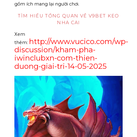
gồm ích mang lại người chơi.
TÌM HIỂU TỔNG QUAN VỀ V9BET KEO
NHA CAI
Xem
http://www.vucico.com/wp-
thêm:
discussion/kham-pha-
iwinclubxn-com-thien-
duong-giai-tri-14-05-2025