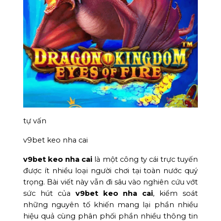
tự vấn
v9bet keo nha cai
v9bet keo nha cai
là một công ty cái trực tuyến
được ít nhiều loại người chơi tại toàn nước quý
trọng. Bài viết này vẫn đi sâu vào nghiên cứu vớt
sức hút của
v9bet keo nha cai
, kiểm soát
những nguyên tố khiến mang lại phần nhiều
hiệu quả cùng phân phối phần nhiều thông tin