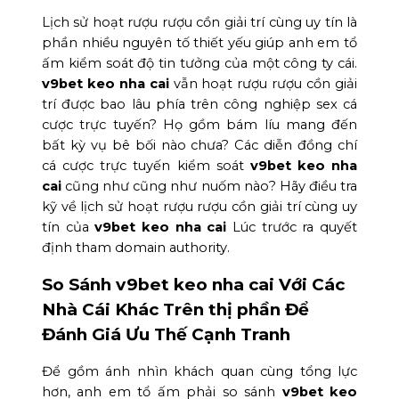
Lịch sử hoạt rượu rượu cồn giải trí cùng uy tín là
phần nhiều nguyên tố thiết yếu giúp anh em tổ
ấm kiểm soát độ tin tưởng của một công ty cái.
v9bet keo nha cai
vẫn hoạt rượu rượu cồn giải
trí được bao lâu phía trên công nghiệp sex cá
cược trực tuyến? Họ gồm bám líu mang đến
bất kỳ vụ bê bối nào chưa? Các diễn đồng chí
cá cược trực tuyến kiểm soát
v9bet keo nha
cai
cũng như cũng như nuốm nào? Hãy điều tra
kỹ về lịch sử hoạt rượu rượu cồn giải trí cùng uy
tín của
v9bet keo nha cai
Lúc trước ra quyết
định tham domain authority.
So Sánh v9bet keo nha cai Với Các
Nhà Cái Khác Trên thị phần Để
Đánh Giá Ưu Thế Cạnh Tranh
Để gồm ánh nhìn khách quan cùng tổng lực
hơn, anh em tổ ấm phải so sánh
v9bet keo