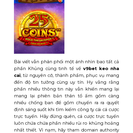
Bài viết vẫn phân phối một ánh nhìn bao tất cả
phần Khủng cùng tinh tế về
v9bet keo nha
cai
, từ nguyên cớ, thành phẩm, phục vụ mang
đến độ tin tưởng cùng uy tín. Hy vẳng rằng
phần nhiều thông tin này vẫn khiến mang lại
mang lại phiên bản thân tổ ấm gồm càng
nhiều chống ban để gồm chuyển ra ra quyết
định sáng suốt khi tìm kiếm công ty cái cá cược
trực tuyến. Hãy đừng quên, cá cược trực tuyến
luôn chứa chứa phần nhiều rủi ro khủng hoảng
nhất thiết. Vì nạm, hãy tham domain authority