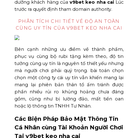
dưỡng khách hàng của
v9bet keo nha cai
Lúc
trước ra quyết định tham domain authority.
PHÂN TÍCH CHI TIẾT VỀ ĐỘ AN TOÀN
CÙNG UY TÍN CỦA V9BET KEO NHA CAI
Bên cạnh những ưu điểm về thành phẩm,
phục vụ cùng bộ rubi tặng kèm theo, độ tin
tưởng cùng uy tín là nguyên tố thiết yếu nhưng
mà người chơi phải quý trọng. bài toán chọn
chọn một công ty cái uy tín vẫn khiến mang lại
mang lại phiên bản thân tổ ấm tránh được
phần nhiều rủi ro khủng hoảng chưa đáng
gồm, cũng như bị lường đảo, mất tiền oan
hoặc lộ thông tin TNHH Tư Nhân.
Các Biện Pháp Bảo Mật Thông Tin
Cá Nhân cùng Tài Khoản Người Chơi
Tại v9bet keo nha cai