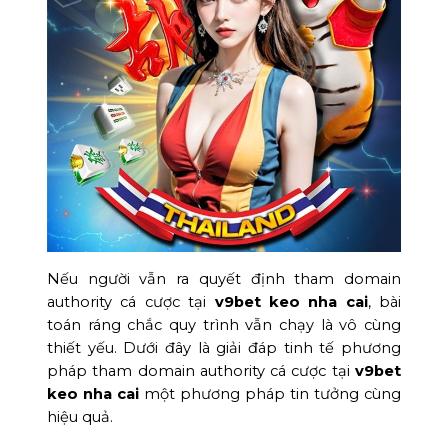
Nếu người vẫn ra quyết định tham domain
authority cá cược tại
v9bet keo nha cai
, bài
toán ráng chắc quy trình vẫn chạy là vô cùng
thiết yếu. Dưới đây là giải đáp tinh tế phương
pháp tham domain authority cá cược tại
v9bet
keo nha cai
một phương pháp tin tưởng cùng
hiệu quả.