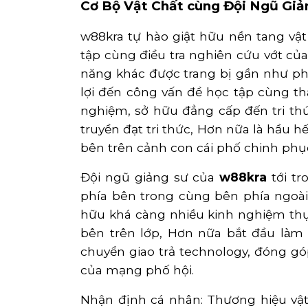
Cơ Bộ Vật Chất cùng Đội Ngũ Giả
w88kra tự hào giật hữu nền tang vậ
tập cùng điều tra nghiên cứu vớt củ
năng khác được trang bị gần như phầ
lợi đến công vấn đề học tập cùng th
nghiệm, sở hữu đẳng cấp đến tri thứ
truyền đạt tri thức, Hơn nữa là hầu 
bên trên cảnh con cái phố chinh phục 
Đội ngũ giảng sư của
w88kra
tới tr
phía bên trong cùng bên phía ngoài
hữu khá càng nhiều kinh nghiệm thực 
bên trên lớp, Hơn nữa bắt đầu la
chuyển giao trả technology, đóng g
của mạng phố hội.
Nhận định cá nhân: Thương hiệu vật