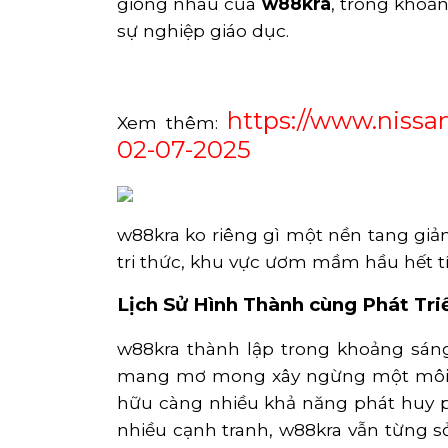
giống nhau của
w88kra
, trong khoả
sự nghiệp giáo dục.
https://www.niss
Xem thêm:
02-07-2025
w88kra ko riêng gì một nền tang giản
tri thức, khu vực ươm mầm hầu hết 
Lịch Sử Hình Thành cùng Phát Tri
w88kra thành lập trong khoảng sán
mang mơ mong xây ngừng một môi trư
hữu càng nhiều khả năng phát huy p
nhiều cạnh tranh, w88kra vẫn từng 