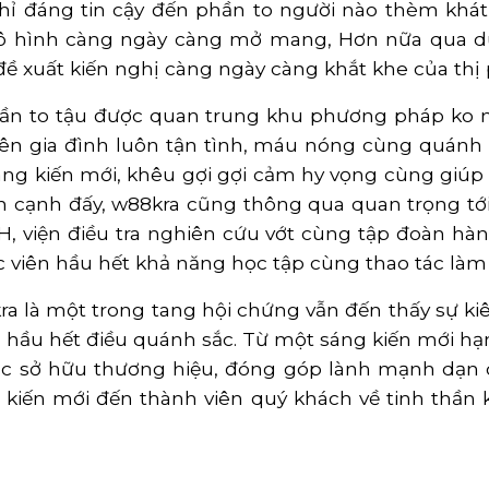
hỉ đáng tin cậy đến phần to người nào thèm khát t
mô hình càng ngày càng mở mang, Hơn nữa qua d
ề xuất kiến nghị càng ngày càng khắt khe của thị
hần to tậu được quan trung khu phương pháp ko 
ên gia đình luôn tận tình, máu nóng cùng quánh b
sáng kiến mới, khêu gợi gợi cảm hy vọng cùng giúp h
n cạnh đấy, w88kra cũng thông qua quan trọng tớ
, viện điều tra nghiên cứu vớt cùng tập đoàn hà
c viên hầu hết khả năng học tập cùng thao tác làm
a là một trong tang hội chứng vẫn đến thấy sự ki
 hầu hết điều quánh sắc. Từ một sáng kiến mới hạ
ục sở hữu thương hiệu, đóng góp lành mạnh dạn c
 kiến mới đến thành viên quý khách về tinh thần 