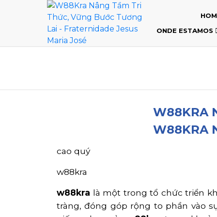
HOM
ONDE ESTAMOS
W88KRA N
W88KRA N
cao quý
w88kra
w88kra
là một trong tổ chức triển kh
tràng, đóng góp rộng to phần vào sự