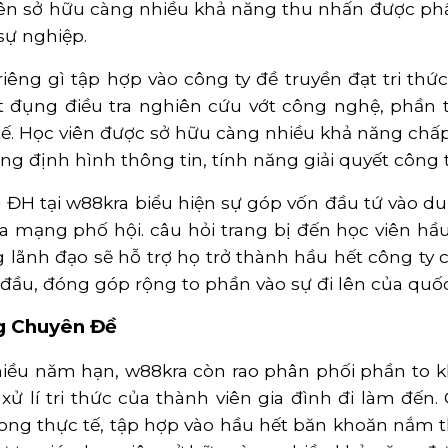
 viên sở hữu càng nhiều khả năng thu nhấn được phầ
sự nghiệp.
iêng gì tập hợp vào công ty đề truyền đạt tri thứ
t đụng điều tra nghiên cứu vớt công nghệ, phần t
tế. Học viên được sở hữu càng nhiều khả năng chấp
ùng định hình thông tin, tính năng giải quyết công
u ĐH tại w88kra biểu hiện sự góp vốn đầu tứ vào 
a mạng phố hội. câu hỏi trang bị đến học viên hầu 
 lãnh đạo sẽ hỗ trợ họ trở thành hầu hết công ty c
 đầu, đóng góp rộng to phần vào sự đi lên của quốc
g Chuyên Đề
nhiều năm hạn, w88kra còn rao phân phối phần to
xử lí tri thức của thành viên gia đình đi làm đến
ong thực tế, tập hợp vào hầu hết băn khoăn nắm