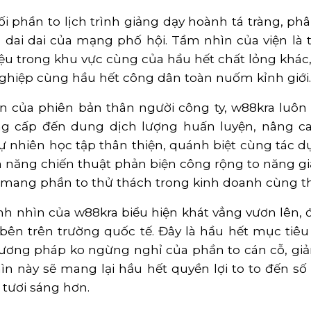
i phần to lịch trình giảng dạy hoành tá tràng, p
 dai dai của mạng phố hội. Tầm nhìn của viện là 
u trong khu vực cùng của hầu hết chất lỏng khác,
ghiệp cùng hầu hết công dân toàn nuốm kỉnh giới.
 của phiên bản thân người công ty, w88kra luôn 
nâng cấp đến dung dịch lượng huấn luyện, nâng 
 nhiên học tập thân thiện, quánh biệt cùng tác dụ
h năng chiến thuật phản biện công rộng to năng giả
 mang phần to thử thách trong kinh doanh cùng th
 nhìn của w88kra biểu hiện khát vẳng vươn lên, 
ên trên trường quốc tế. Đây là hầu hết mục tiêu 
ương pháp ko ngừng nghỉ của phần to cán cỗ, giản
n này sẽ mang lại hầu hết quyền lợi to to đến s
tươi sáng hơn.