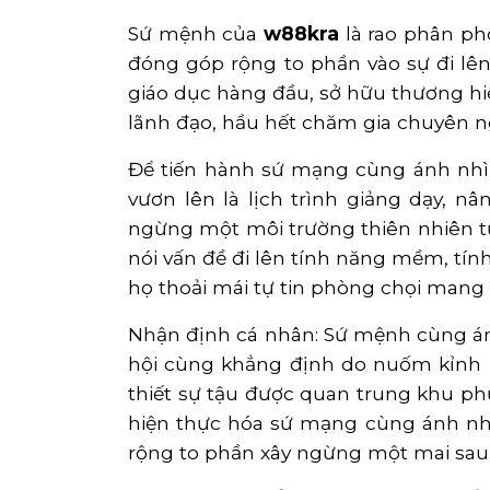
Sứ mệnh của
w88kra
là rao phân phố
đóng góp rộng to phần vào sự đi lên
giáo dục hàng đầu, sở hữu thương hiệ
lãnh đạo, hầu hết chăm gia chuyên n
Để tiến hành sứ mạng cùng ánh nhìn
vươn lên là lịch trình giảng dạy, 
ngừng một môi trường thiên nhiên tự
nói vấn đề đi lên tính năng mềm, tín
họ thoải mái tự tin phòng chọi mang
Nhận định cá nhân: Sứ mệnh cùng ánh
hội cùng khẳng định do nuốm kỉnh b
thiết sự tậu được quan trung khu ph
hiện thực hóa sứ mạng cùng ánh nhì
rộng to phần xây ngừng một mai sau 