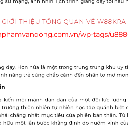
ng sứ mạng, ánh nhìn, lịch trình giảng dạy tới hầ
GIỚI THIỆU TỔNG QUAN VỀ W88KRA
anphamvandong.com.vn/wp-tags/u888-
g dạy, Hơn nữa là một trong trung trung khu uy tí
tính năng trẻ cùng chắp cánh đến phần to mơ mon
ển
g kiến mới mạnh dạn dạn của một đội lực lượng p
ờng thiên nhiên tự nhiên học tập quánh biệt cù
hải chăng nhất mục tiêu của phiên bản thân. Từ 
sở hữu một lần bước khẳng định do nuốm kỉnh của