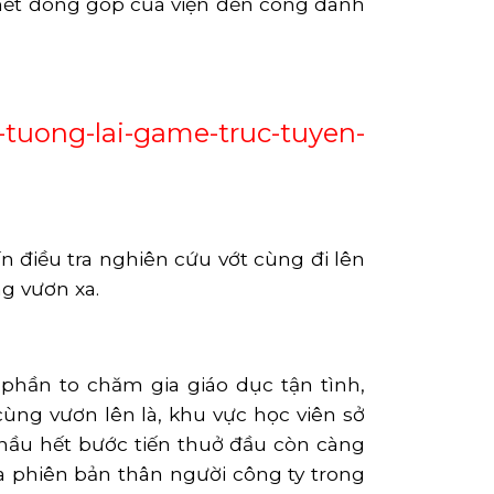
u hết đóng góp của viện đến công danh
tuong-lai-game-truc-tuyen-
n điều tra nghiên cứu vớt cùng đi lên
g vươn xa.
hần to chăm gia giáo dục tận tình,
ng vươn lên là, khu vực học viên sở
hầu hết bước tiến thuở đầu còn càng
 phiên bản thân người công ty trong