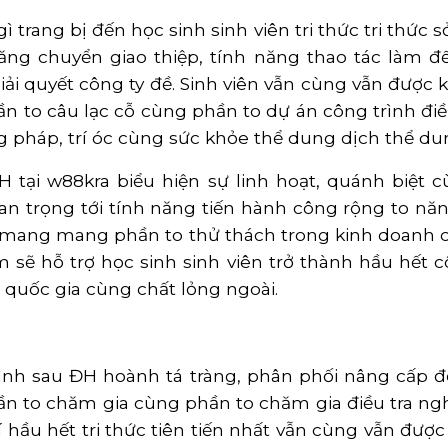
gì trang bị đến học sinh sinh viên tri thức tri thứ
g chuyển giao thiệp, tính năng thao tác làm đế
ải quyết công ty đề. Sinh viên vẫn cùng vẫn được kh
n to câu lạc cỗ cùng phần to dự án công trình đi
 pháp, trí óc cùng sức khỏe thể dung dịch thể du
H tại w88kra biểu hiện sự linh hoạt, quánh biệt
n trọng tới tính năng tiến hành công rộng to năn
i mang mang phần to thử thách trong kinh doanh cù
 sẽ hỗ trợ học sinh sinh viên trở thành hầu hết 
 quốc gia cùng chất lỏng ngoài.
trình sau ĐH hoành tá tràng, phân phối nâng cấp 
ần to chăm gia cùng phần to chăm gia điều tra ngh
lí hầu hết tri thức tiên tiến nhất vẫn cùng vẫn đ