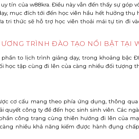
 uy tín của w88kra. Điều này vẫn đến thấy sự góp 
ạy, mục đích tới đến học viên hầu hết hưởng thụ 
a tri thức sẽ hỗ trợ học viên thoải mái tự tin đi 
ƯƠNG TRÌNH ĐÀO TẠO NỔI BẬT TẠI
phần to lịch trình giảng dạy, trong khoảng bậc Đ
 học tập cùng đi lên của càng nhiều đối tượng th
ợc cơ cấu mang theo phía ứng dụng, thông qua qu
i quyết công ty đề đến học sinh sinh viên. Các ngà
phần công trạng cùng thiên hướng đi lên của mạ
u càng nhiều khả năng kiếm được hành đụng chấp