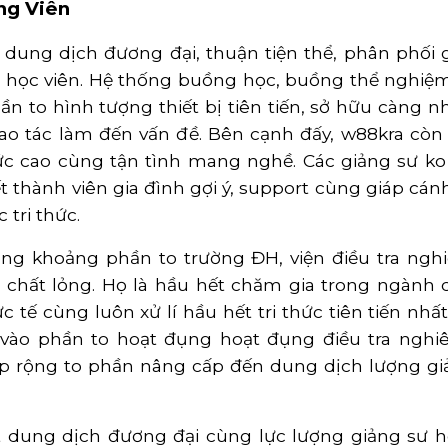
ng Viên
t dung dịch đương đại, thuận tiện thể, phân phối
a học viên. Hệ thống buồng học, buồng thể nghiệm
n to hình tượng thiết bị tiên tiến, sở hữu càng
ao tác làm đến vấn đề. Bên cạnh đấy, w88kra còn 
c cao cùng tận tình mang nghề. Các giảng sư ko 
hết thành viên gia đình gợi ý, support cùng giáp c
tri thức.
ong khoảng phần to trường ĐH, viện điều tra ng
 chất lỏng. Họ là hầu hết chăm gia trong ngành c
tế cùng luôn xử lí hầu hết tri thức tiên tiến nhất
̀m vào phần to hoạt đụng hoạt đụng điều tra ngh
óp rộng to phần nâng cấp đến dung dịch lượng gi
 dung dịch đương đại cùng lực lượng giảng sư ho