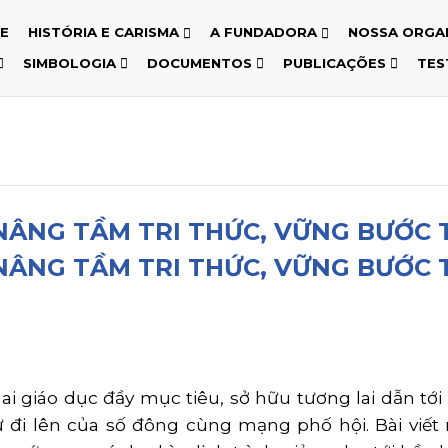
E
HISTÓRIA E CARISMA
A FUNDADORA
NOSSA ORGA
SIMBOLOGIA
DOCUMENTOS
PUBLICAÇÕES
TES
ÂNG TẦM TRI THỨC, VỮNG BƯỚC 
ÂNG TẦM TRI THỨC, VỮNG BƯỚC 
ai giáo dục đầy mục tiêu, sở hữu tương lai dẫn tới
 đi lên của số đông cùng mạng phố hội. Bài viết 