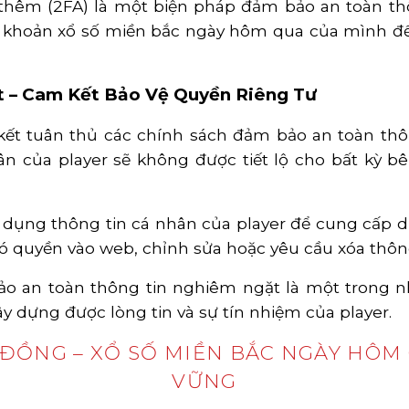
 thêm (2FA) là một biện pháp đảm bảo an toàn thô
ài khoản xổ số miền bắc ngày hôm qua của mình 
 – Cam Kết Bảo Vệ Quyền Riêng Tư
ết tuân thủ các chính sách đảm bảo an toàn thô
ân của player sẽ không được tiết lộ cho bất kỳ b
dụng thông tin cá nhân của player để cung cấp dịc
có quyền vào web, chỉnh sửa hoặc yêu cầu xóa thôn
bảo an toàn thông tin nghiêm ngặt là một trong 
 dựng được lòng tin và sự tín nhiệm của player.
 ĐỒNG – XỔ SỐ MIỀN BẮC NGÀY HÔM
VỮNG