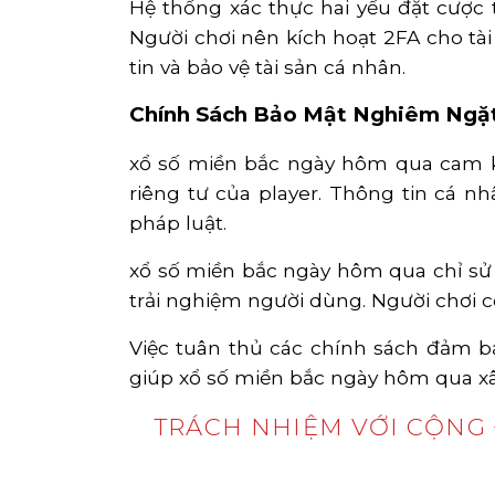
Hệ thống xác thực hai yếu đặt cược
Người chơi nên kích hoạt 2FA cho t
tin và bảo vệ tài sản cá nhân.
Chính Sách Bảo Mật Nghiêm Ngặt
xổ số miền bắc ngày hôm qua cam k
riêng tư của player. Thông tin cá nh
pháp luật.
xổ số miền bắc ngày hôm qua chỉ sử 
trải nghiệm người dùng. Người chơi 
Việc tuân thủ các chính sách đảm 
giúp xổ số miền bắc ngày hôm qua xây
TRÁCH NHIỆM VỚI CỘNG