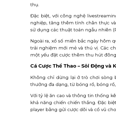
thụ.
Đặc biệt, với công nghệ livestreamin
nghiệp, tăng thêm tính chân thực v
sử dụng các thuật toán ngẫu nhiên (R
Ngoài ra, xổ số miền bắc ngày hôm q
trải nghiệm mới mẻ và thú vị. Các c
một yếu đặt cược thêm thu hút đông 
Cá Cược Thể Thao – Sôi Động và K
Không chỉ dừng lại ở trò chơi sòng 
thưởng đa dạng, từ bóng rổ, bóng rổ,
Với tỷ lệ ăn cao và thông tin thống k
khả năng chiến chiến thắng. Đặc biệ
player bằng gửi cược dõi và cổ vũ ch