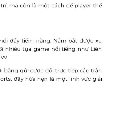
trí, mà còn là một cách để player thể
í mới đầy tiềm năng. Nắm bắt được xu
i nhiều tựa game nổi tiếng như Liên
.v.
i bằng gửi cược dõi trực tiếp các trận
rts, đây hứa hẹn là một lĩnh vực giải