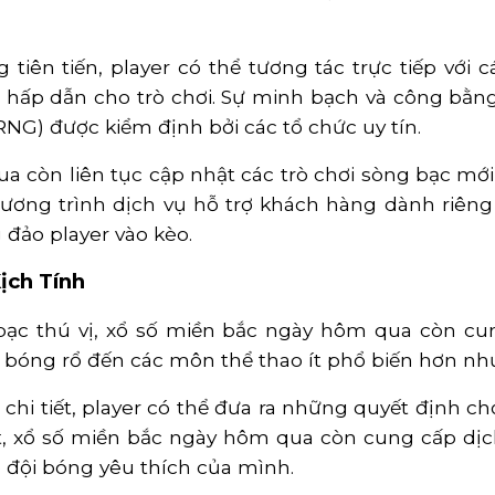
g tiên tiến, player có thể tương tác trực tiếp với 
à hấp dẫn cho trò chơi. Sự minh bạch và công bằ
NG) được kiểm định bởi các tổ chức uy tín.
ua còn liên tục cập nhật các trò chơi sòng bạc mớ
hương trình dịch vụ hỗ trợ khách hàng dành riêng 
đảo player vào kèo.
ịch Tính
bạc thú vị, xổ số miền bắc ngày hôm qua còn cun
 bóng rổ đến các môn thể thao ít phổ biến hơn như
ê chi tiết, player có thể đưa ra những quyết định ch
t, xổ số miền bắc ngày hôm qua còn cung cấp dịch
o đội bóng yêu thích của mình.