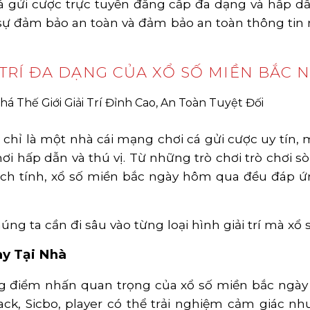
 cá gửi cược trực tuyến đẳng cấp đa dạng và hấp 
sự đảm bảo an toàn và đảm bảo an toàn thông tin 
I TRÍ ĐA DẠNG CỦA XỔ SỐ MIỀN BẮC
ỉ là một nhà cái mạng chơi cá gửi cược uy tín, mà 
chơi hấp dẫn và thú vị. Từ những trò chơi trò chơi 
 kịch tính, xổ số miền bắc ngày hôm qua đều đáp ứ
húng ta cần đi sâu vào từng loại hình giải trí mà 
ay Tại Nhà
ững điểm nhấn quan trọng của xổ số miền bắc ngà
ack, Sicbo, player có thể trải nghiệm cảm giác nh