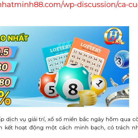
nhatminh88.com/wp-discussion/ca-cuo
ấp dịch vụ giải trí, xổ số miền bắc ngày hôm qua 
m kết hoạt động một cách minh bạch, có trách n