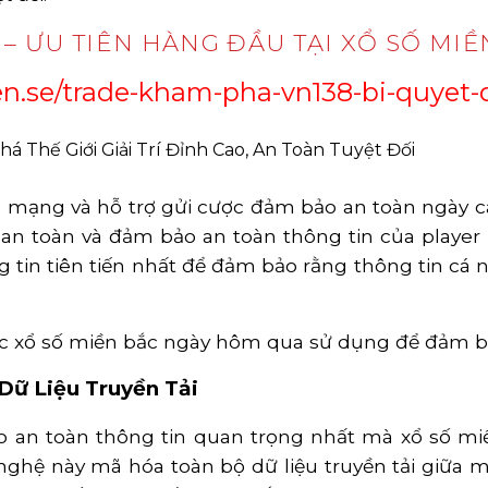
 – ƯU TIÊN HÀNG ĐẦU TẠI XỔ SỐ MI
ken.se/trade-kham-pha-vn138-bi-quyet
h mạng và hỗ trợ gửi cược đảm bảo an toàn ngày c
n toàn và đảm bảo an toàn thông tin của player
tin tiên tiến nhất để đảm bảo rằng thông tin cá 
c xổ số miền bắc ngày hôm qua sử dụng để đảm bả
Dữ Liệu Truyền Tải
 an toàn thông tin quan trọng nhất mà xổ số m
nghệ này mã hóa toàn bộ dữ liệu truyền tải giữa 