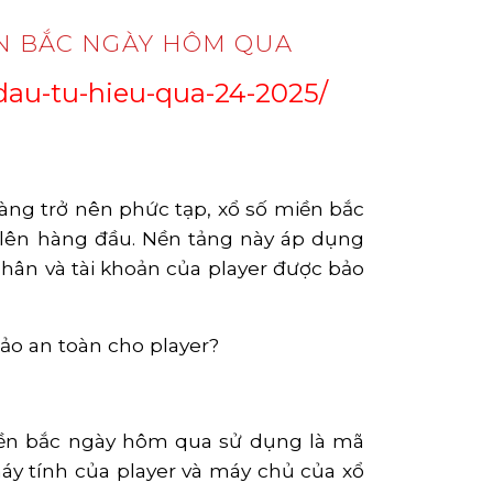
ỀN BẮC NGÀY HÔM QUA
-dau-tu-hieu-qua-24-2025/
àng trở nên phức tạp, xổ số miền bắc
 lên hàng đầu. Nền tảng này áp dụng
nhân và tài khoản của player được bảo
o an toàn cho player?
iền bắc ngày hôm qua sử dụng là mã
máy tính của player và máy chủ của xổ