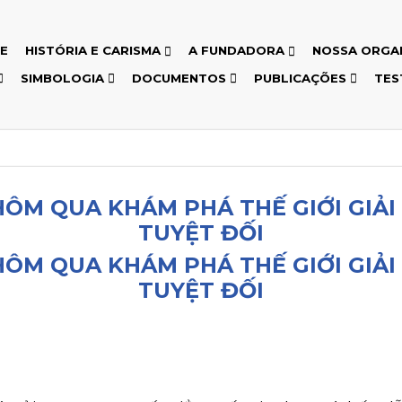
E
HISTÓRIA E CARISMA
A FUNDADORA
NOSSA ORGA
SIMBOLOGIA
DOCUMENTOS
PUBLICAÇÕES
TES
HÔM QUA KHÁM PHÁ THẾ GIỚI GIẢI 
TUYỆT ĐỐI
HÔM QUA KHÁM PHÁ THẾ GIỚI GIẢI 
TUYỆT ĐỐI