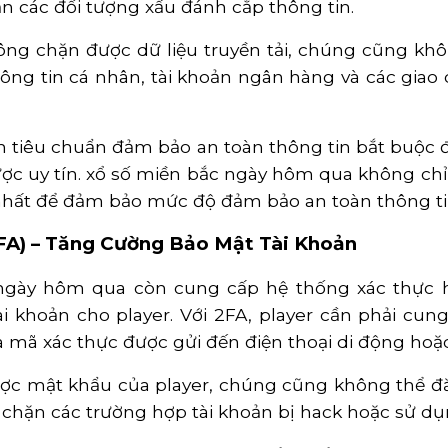
 các đối tượng xấu đánh cắp thông tin.
công chặn được dữ liệu truyền tải, chúng cũng kh
ông tin cá nhân, tài khoản ngân hàng và các giao
h tiêu chuẩn đảm bảo an toàn thông tin bắt buộc đ
ược uy tín. xổ số miền bắc ngày hôm qua không chỉ
nhất để đảm bảo mức độ đảm bảo an toàn thông ti
FA) – Tăng Cường Bảo Mật Tài Khoản
ngày hôm qua còn cung cấp hệ thống xác thực h
 khoản cho player. Với 2FA, player cần phải cung
 mã xác thực được gửi đến điện thoại di động hoặc
ược mật khẩu của player, chúng cũng không thể đ
chặn các trường hợp tài khoản bị hack hoặc sử dụn