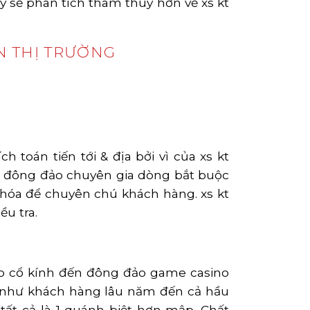
y sẽ phân tích thâm thúy hơn về xs kt
ÊN THỊ TRƯỜNG
 toán tiến tới & địa bởi vì của xs kt
hỏi đông đảo chuyên gia dòng bắt buộc
hóa để chuyên chú khách hàng. xs kt
u tra.
hao cổ kính đến đông đảo game casino
ầu như khách hàng lâu năm đến cả hầu
tất cả là 1 quánh biệt hơn mập. Chất