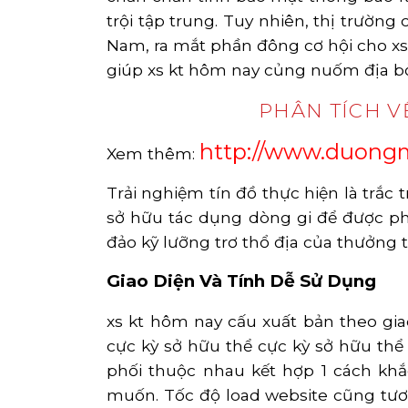
trội tập trung. Tuy nhiên, thị trườn
Nam, ra mắt phần đông cơ hội cho xs 
giúp xs kt hôm nay củng nuốm địa bở
PHÂN TÍCH V
http://www.duong
Xem thêm:
Trải nghiệm tín đồ thực hiện là trắc
sở hữu tác dụng dòng gi để được ph
đảo kỹ lưỡng trơ thổ địa của thưởng t
Giao Diện Và Tính Dễ Sử Dụng
xs kt hôm nay cấu xuất bản theo gi
cực kỳ sở hữu thể cực kỳ sở hữu thể 
phối thuộc nhau kết hợp 1 cách khắ
muốn. Tốc độ load website cũng tươn