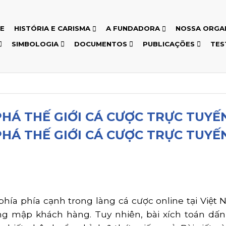
E
HISTÓRIA E CARISMA
A FUNDADORA
NOSSA ORGA
SIMBOLOGIA
DOCUMENTOS
PUBLICAÇÕES
TES
HÁ THẾ GIỚI CÁ CƯỢC TRỰC TUYẾ
HÁ THẾ GIỚI CÁ CƯỢC TRỰC TUYẾ
hía phía cạnh trong làng cá cược online tại Việt N
g mập khách hàng. Tuy nhiên, bài xích toán dấn