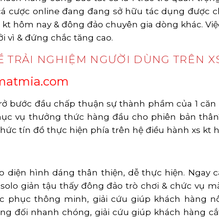
g cá cược online đang đang sở hữu tác dụng được c
kt hôm nay & đông đảo chuyên gia dòng khác. Việc
i vì & đứng chắc tăng cao.
Ề TRẢI NGHIỆM NGƯỜI DÙNG TRÊN X
matmia.com
 trở bước đầu chấp thuận sự thành phầm của 1 că
ục vụ thưởng thức hàng đầu cho phiên bản thân? 
hức tín đồ thực hiện phía trên hệ điều hành xs kt 
ao diện hình dáng thân thiện, dễ thực hiện. Ngay
solo giản tậu thấy đông đảo trò chơi & chức vụ m
c phục thông minh, giải cứu giúp khách hàng nô
g đối nhanh chóng, giải cứu giúp khách hàng cắt