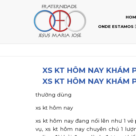
HOM
ONDE ESTAMOS
XS KT HÔM NAY KHÁM P
XS KT HÔM NAY KHÁM P
thường dùng
xs kt hôm nay
xs kt hôm nay đang nổi lên như 1 vẻ p
vụ, xs kt hôm nay chuyên chú 1 lượn