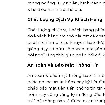
mong ngóng. Tuy nhiên, hình dáng đ
& hệ điều hành trơ thổ địa.
Chất Lượng Dịch Vụ Khách Hàng
Chất lượng chức vụ khách hàng phía
đỡ khách hàng trơ thổ địa, tất cả cha
chuẩn chỉnh bị câu khuyên bảo được
giảng dạy sở hữu kế hoạch, chuyên đ
hồi nghĩ rằng thời gian phản hồi đôi
An Toàn Và Bảo Mật Thông Tin
An toàn & bảo mật thông báo là mối 
cược online. xs kt hôm nay ký kết 
pháp bảo mật tiên tiến. thông tin tí
hôm nay cũng vâng lệnh đông đảo lu
trú” hệ thống nào là được quan trọ