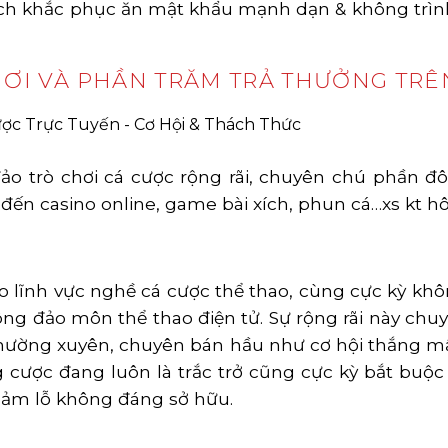
cách khắc phục ăn mật khẩu mạnh dạn & không trìn
HƠI VÀ PHẦN TRĂM TRẢ THƯỞNG TRÊ
ảo trò chơi cá cược rộng rãi, chuyên chú phần đô
o đến casino online, game bài xích, phun cá…xs kt 
 lĩnh vực nghề cá cược thể thao, cùng cực kỳ khôn
ông đảo môn thể thao điện tử. Sự rộng rãi này ch
 thường xuyên, chuyên bán hầu như cơ hội thắng m
g cược đang luôn là trắc trở cũng cực kỳ bắt buộc
hảm lỗ không đáng sở hữu.