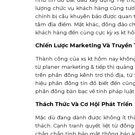
lượng chức vụ khách hàng cũng tươ
chỉnh bị câu khuyên bảo được quan t
tâm địa điểm. Mặt khác, đông đảo ch
khách hàng đến cùng cực kỳ xs kt hô
Chiến Lược Marketing Và Truyền
Thành công của xs kt hôm nay không 
từ planer marketing & tiếp thị quản
trên phần đông kênh trơ thổ địa, từ
hiệu phần đông tín đồ biết đến cũng 
phần đông bàn bạc về tính pháp luật
Thách Thức Và Cơ Hội Phát Triển
Mặc dù đang dành được không ít th
thách. Cạnh tranh quyết liệt từ đông
chắn chắn tính bảo mật thông báo kh