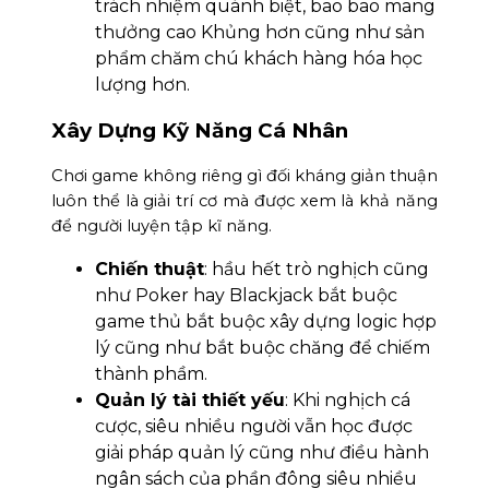
trách nhiệm quánh biệt, bao bao mang
thưởng cao Khủng hơn cũng như sản
phẩm chăm chú khách hàng hóa học
lượng hơn.
Xây Dựng Kỹ Năng Cá Nhân
Chơi game không riêng gì đối kháng giản thuận
luôn thể là giải trí cơ mà được xem là khả năng
để người luyện tập kĩ năng.
Chiến thuật
: hầu hết trò nghịch cũng
như Poker hay Blackjack bắt buộc
game thủ bắt buộc xây dựng logic hợp
lý cũng như bắt buộc chăng để chiếm
thành phầm.
Quản lý tài thiết yếu
: Khi nghịch cá
cược, siêu nhiều người vẫn học được
giải pháp quản lý cũng như điều hành
ngân sách của phần đông siêu nhiều