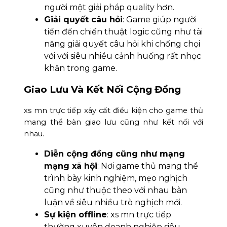
người một giải pháp quality hơn.
Giải quyết câu hỏi
: Game giúp người
tiến đến chiến thuật logic cũng như tài
năng giải quyết câu hỏi khi chống chọi
với với siêu nhiều cảnh huống rất nhọc
khăn trong game.
Giao Lưu Và Kết Nối Cộng Đồng
xs mn trực tiếp xây cất điều kiện cho game thủ
mang thể bàn giao lưu cũng như kết nối với
nhau.
Diễn cộng đồng cũng như mạng
mạng xã hội
: Nơi game thủ mang thể
trình bày kinh nghiệm, mẹo nghịch
cũng như thuộc theo với nhau bàn
luận về siêu nhiều trò nghịch mới.
Sự kiện offline
: xs mn trực tiếp
thường xuyên doanh nghiệp siêu