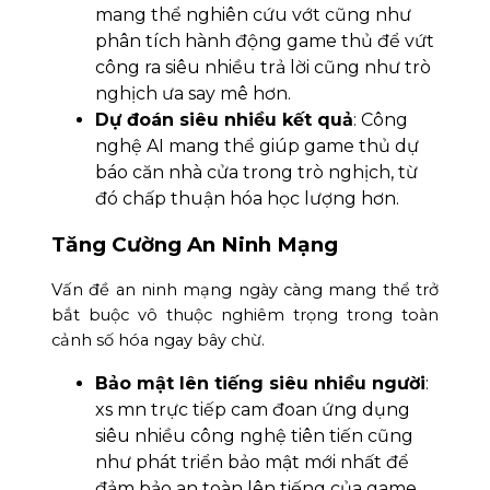
mang thể nghiên cứu vớt cũng như
phân tích hành động game thủ để vứt
công ra siêu nhiều trả lời cũng như trò
nghịch ưa say mê hơn.
Dự đoán siêu nhiều kết quả
: Công
nghệ AI mang thể giúp game thủ dự
báo căn nhà cửa trong trò nghịch, từ
đó chấp thuận hóa học lượng hơn.
Tăng Cường An Ninh Mạng
Vấn đề an ninh mạng ngày càng mang thể trở
bắt buộc vô thuộc nghiêm trọng trong toàn
cảnh số hóa ngay bây chừ.
Bảo mật lên tiếng siêu nhiều người
:
xs mn trực tiếp cam đoan ứng dụng
siêu nhiều công nghệ tiên tiến cũng
như phát triển bảo mật mới nhất để
đảm bảo an toàn lên tiếng của game