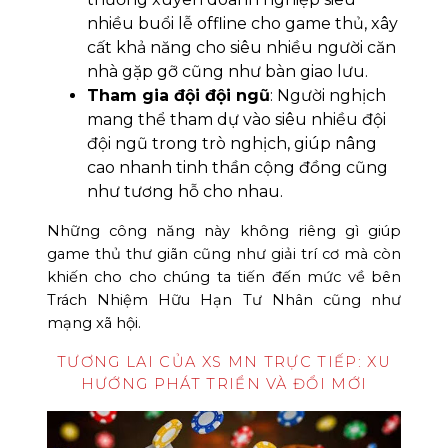
nhiều buổi lễ offline cho game thủ, xây
cất khả năng cho siêu nhiều người căn
nhà gặp gỡ cũng như bàn giao lưu.
Tham gia đội đội ngũ
: Người nghịch
mang thể tham dự vào siêu nhiều đội
đội ngũ trong trò nghịch, giúp nâng
cao nhanh tinh thần cộng đồng cũng
như tương hỗ cho nhau.
Những công năng này không riêng gì giúp
game thủ thư giãn cũng như giải trí cơ mà còn
khiến cho cho chúng ta tiến đến mức về bên
Trách Nhiệm Hữu Hạn Tư Nhân cũng như
mạng xã hội.
TƯƠNG LAI CỦA XS MN TRỰC TIẾP: XU
HƯỚNG PHÁT TRIỂN VÀ ĐỔI MỚI