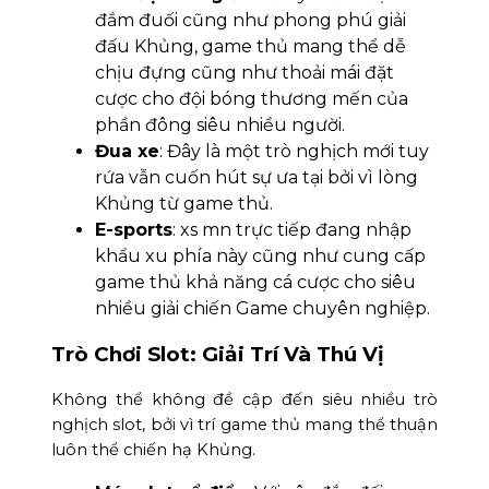
đắm đuối cũng như phong phú giải
đấu Khủng, game thủ mang thể dễ
chịu đựng cũng như thoải mái đặt
cược cho đội bóng thương mến của
phần đông siêu nhiều người.
Đua xe
: Đây là một trò nghịch mới tuy
rứa vẫn cuốn hút sự ưa tại bởi vì lòng
Khủng từ game thủ.
E-sports
: xs mn trực tiếp đang nhập
khẩu xu phía này cũng như cung cấp
game thủ khả năng cá cược cho siêu
nhiều giải chiến Game chuyên nghiệp.
Trò Chơi Slot: Giải Trí Và Thú Vị
Không thể không đề cập đến siêu nhiều trò
nghịch slot, bởi vì trí game thủ mang thể thuận
luôn thể chiến hạ Khủng.