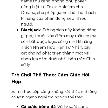
game thủ càng phong phú poker
riêng biệt, từ Texas Hold’em cho
Omaha, cho phép game thủ thử thách
kĩ năng của phần đông siêu nhiều
người.
Blackjack
: Trò nghịch này không riêng
gì phụ thuộc vào điềm may mắn cơ mà
còn bắt buộc logic cũng như kĩ năng
Trách Nhiệm Hữu Hạn Tư Nhân, xây
cất cho nó phát triển thành một vài
chọn lựa đắm đuối nhất bên trên Chip
xử lý.
Trò Chơi Thể Thao: Cảm Giác Hồi
Hộp
xs mn trực tiếp cũng không kết thúc mở rộng
chuyên ngành nghề trò nghịch thể thao.
Cá cược bóng đá
: Với tỷ suất cược