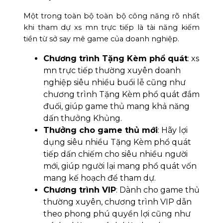
Một trong toàn bộ toàn bộ công năng rõ nhất
khi tham dự xs mn trực tiếp là tài năng kiếm
tiền từ sở say mê game của doanh nghiệp.
Chương trình Tặng Kèm phổ quát
: xs
mn trực tiếp thường xuyên doanh
nghiệp siêu nhiều buổi lễ cũng như
chương trình Tặng Kèm phổ quát đắm
đuối, giúp game thủ mang khả năng
dấn thưởng Khủng.
Thưởng cho game thủ mới
: Hãy lợi
dụng siêu nhiều Tặng Kèm phổ quát
tiếp dấn chiếm cho siêu nhiều người
mới, giúp người lại mang phổ quát vốn
mang kế hoạch để tham dự.
Chương trình VIP
: Dành cho game thủ
thường xuyên, chương trình VIP dẫn
theo phong phú quyền lợi cũng như