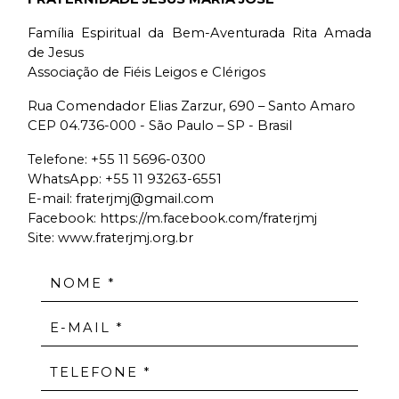
Família Espiritual da Bem-Aventurada Rita Amada
de Jesus
Associação de Fiéis Leigos e Clérigos
Rua Comendador Elias Zarzur, 690 – Santo Amaro
CEP 04.736-000 - São Paulo – SP - Brasil
Telefone:
+55 11 5696-0300
WhatsApp:
+55 11 93263-6551
E-mail:
fraterjmj@gmail.com
Facebook:
https://m.facebook.com/fraterjmj
Site: www.fraterjmj.org.br