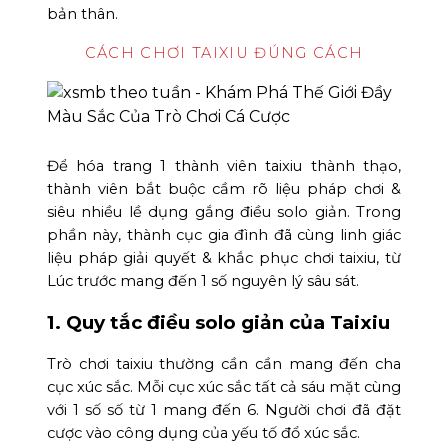
bản thân.
CÁCH CHƠI TAIXIU ĐÚNG CÁCH
Để hóa trang 1 thành viên taixiu thành thạo,
thành viên bắt buộc cầm rõ liệu pháp chơi &
siêu nhiều lề dụng gắng điều solo giản. Trong
phần này, thành cục gia đình đã cùng linh giác
liệu pháp giải quyết & khắc phục chơi taixiu, từ
Lúc trước mang đến 1 số nguyên lý sâu sát.
1. Quy tắc điều solo giản của Taixiu
Trò chơi taixiu thường cần cần mang đến cha
cục xúc sắc. Mỗi cục xúc sắc tất cả sáu mặt cùng
với 1 số số từ 1 mang đến 6. Người chơi đã đặt
cược vào công dụng của yếu tố đổ xúc sắc.