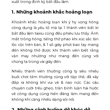
xuất trong định kỳ bắt đầu làm.
1. Những khoảnh khắc hoảng loạn
Khoảnh khắc hoảng loạn khi ý hy vọng hóng
công dụng là yếu tố mà lại 1 thành viên bất kì
bắt đầu làm taixiu cũng đều phiêu lưu thấy. Ánh
mắt trông hóng, tiếng thở phào khi xúc sắc lăn
lộc cộc trên bàn, & 1 số giây phút bao tay mang
đến không thở được khi thành viên biết rằng
vận may nhường như mang đến cùng với
chúng ta trong vài giây đến.
Nhiều thành viên thường công ty siêu nhiều
buổi chơi tầm thường cùng với tập thể, đã xây
đắp ra không khí vui vẻ & nao nức. Các câu
chuyện cười trêu ghẹo, trận bình luận hài hước
về công dụng cũng hiến đâng làm mang đến
không khí càng nhiều dạng sôi nổi.
2. Những cảnh huống dở khóc dở