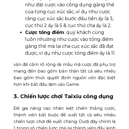
như đặt cược vào công dụng gắng thể
của từng cục xúc sắc, ví dụ như cược
rằng cục xúc sắc bước đầu tiên ấy là 3,
cục thứ 2 ấy là 5 & cục thứ cha ấy là 2.
Cược tổng điểm
: quý khách cũng
luôn nhường như cược vào tổng điểm
gắng thể mà lại cha cục xúc sắc đã đạt
được, ví dụ như cược tổng điểm ấy là 11.
vấn đề cầm rõ rộng rãi mẫu mã cược đã phụ trợ
mang đến bao gồm bản thân tất cả siêu nhiều
bao gồm thức quyết định nguồn vốn đặc biệt
hơn khi bắt đầu làm vào Game.
3. Chiến lược chơi Taixiu công dụng
Để gia nâng cao nhân kiệt chiến thắng cược,
thành viên bắt buộc đề xuất tất cả siêu nhiều
chiến lược chơi đề xuất chăng. Dưới đây chính là
1 trong số chiến lược mà lại thành viên đầy kinh