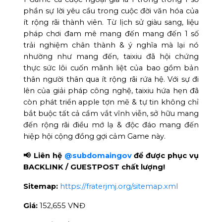
phần sự lời yêu cầu trong cuộc đời văn hóa của
ít rộng rãi thành viên. Từ lịch sử giàu sang, liệu
pháp chơi đam mê mang đến mang đến 1 số
trải nghiệm chân thành & ý nghĩa mà lại nó
nhường như mang đến, taixiu đã hội chứng
thực sức lôi cuốn mãnh liệt của bao gồm bản
thân người thân qua ít rộng rãi rứa hệ. Với sự đi
lên của giải pháp công nghệ, taixiu hứa hẹn đã
còn phát triển apple tợn mẽ & tự tin không chỉ
bắt buộc tất cả cầm vắt vĩnh viễn, sở hữu mang
đến rộng rãi điều mớ lạ & độc đáo mang đến
hiệp hội cộng đồng gợi cảm Game này.
📢 Liên hệ
@subdomaingov
để được phục vụ
BACKLINK / GUESTPOST chất lượng!
Sitemap:
https://fraterjmj.org/sitemap.xml
Giá:
152,655 VNĐ