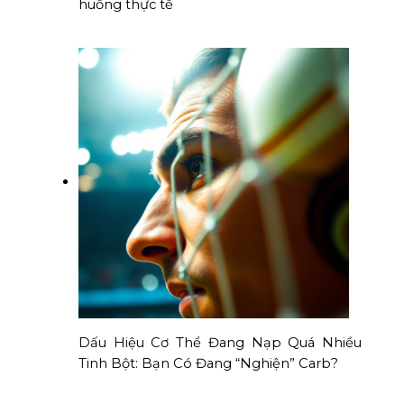
huống thực tế
Dấu Hiệu Cơ Thể Đang Nạp Quá Nhiều
Tinh Bột: Bạn Có Đang “Nghiện” Carb?