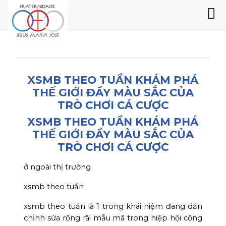
XSMB THEO TUẦN KHÁM PHÁ
THẾ GIỚI ĐẦY MÀU SẮC CỦA
TRÒ CHƠI CÁ CƯỢC
XSMB THEO TUẦN KHÁM PHÁ
THẾ GIỚI ĐẦY MÀU SẮC CỦA
TRÒ CHƠI CÁ CƯỢC
ở ngoài thị trường
xsmb theo tuần
xsmb theo tuần là 1 trong khái niệm đang dần
chỉnh sửa rộng rãi mẫu mã trong hiệp hội cộng