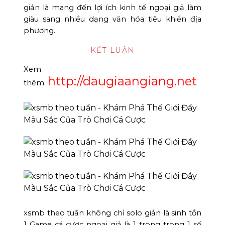
giản là mang đến lợi ích kinh tế ngoại giả làm
giàu sang nhiều dạng văn hóa tiêu khiển địa
phương.
KẾT LUẬN
Xem
http://daugiaangiang.net
thêm:
xsmb theo tuần không chỉ solo giản là sinh tồn
1 Game cá cược ngoại giả là 1 trong trong 1 số