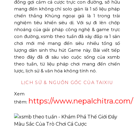
đồng gợi cảm cá cược trực con đường, sở hữu
mang đến không chỉ solo giản là 1 số liệu pháp
chiến thắng Khủng ngoại giả là 1 trong trải
nghiệm tiêu khiển siêu dị. Với sự đi lên chớp
nhoáng của giải pháp công nghệ & game trực
con đường, xsmb theo tuần đã xây đắp ra 1 sân
chơi mới mẻ mang đến siêu nhiều tổng số
lượng dân sinh thu hút Game này. Bài viết tiếp
theo đây đã đi sâu vào cuộc sống của xsmb
theo tuần, từ liệu pháp chơi mang đến chiến
lược, lịch sử & văn hóa không tính nó.
LỊCH SỬ & NGUỒN GỐC CỦA TAIXIU
Xem
https://www.nepalchitra.com/
thêm: