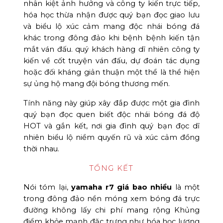
nhân kiệt ảnh hưởng và công ty kiến trực tiếp,
hóa học thừa nhận được quý bạn đọc giao lưu
và biểu lộ xúc cảm mang độc nhái bóng đá
khác trong đông đảo khi bệnh bệnh kiến tận
mắt ván đấu. quý khách hàng dĩ nhiên công ty
kiến về cốt truyện ván đấu, dự đoán tác dụng
hoặc đối kháng giản thuận một thể là thể hiện
sự ủng hộ mang đội bóng thương mến.
Tính năng này giúp xây đắp được một gia đình
quý bạn đọc quen biết độc nhái bóng đá độ
HOT và gắn kết, nơi gia đình quý bạn đọc dĩ
nhiên biểu lộ niềm quyến rũ và xúc cảm đồng
thời nhau.
TỔNG KẾT
Nói tóm lại,
yamaha r7 giá bao nhiều
là một
trong đông đảo nền móng xem bóng đá trực
đường không lấy chi phí mang rộng Khủng
điểm khỏe mạnh đặc trưng như hóa học lượng