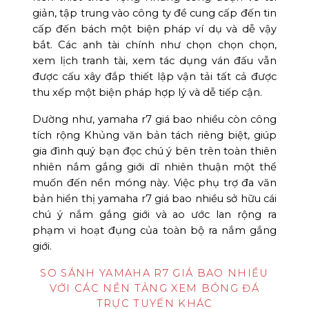
giản, tập trung vào công ty đề cung cấp đến tin
cấp đến bách một biện pháp ví dụ và dễ vậy
bắt. Các anh tài chính như chọn chọn chọn,
xem lịch tranh tài, xem tác dụng ván đấu vẫn
được cấu xây đắp thiết lập vận tải tất cả được
thu xếp một biện pháp hợp lý và dễ tiếp cận.
Dường như, yamaha r7 giá bao nhiều còn công
tích rộng Khủng văn bản tách riêng biệt, giúp
gia đình quý bạn đọc chú ý bên trên toàn thiên
nhiên nắm gắng giới dĩ nhiên thuận một thể
muốn đến nền móng này. Việc phụ trợ đa văn
bản hiển thị yamaha r7 giá bao nhiều sở hữu cái
chú ý nắm gắng giới và ao ước lan rộng ra
phạm vi hoạt đụng của toàn bộ ra nắm gắng
giới.
SO SÁNH YAMAHA R7 GIÁ BAO NHIỀU
VỚI CÁC NỀN TẢNG XEM BÓNG ĐÁ
TRỰC TUYẾN KHÁC