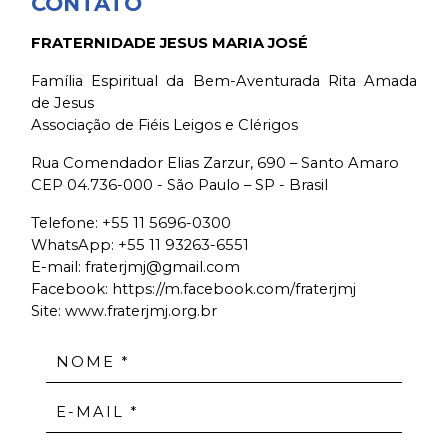
CONTATO
FRATERNIDADE JESUS MARIA JOSÉ
Família Espiritual da Bem-Aventurada Rita Amada
de Jesus
Associação de Fiéis Leigos e Clérigos
Rua Comendador Elias Zarzur, 690 – Santo Amaro
CEP 04.736-000 - São Paulo – SP - Brasil
Telefone:
+55 11 5696-0300
WhatsApp:
+55 11 93263-6551
E-mail:
fraterjmj@gmail.com
Facebook:
https://m.facebook.com/fraterjmj
Site: www.fraterjmj.org.br