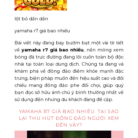
lột bỏ dần dần
yamaha r7 giá bao nhiều
Bài viết này đang bay bướm bạt một vài tè tiết
về
yamaha r7 giá bao nhiều
, nền móng xem
bóng đá trực đường đang lôi cuốn toàn bộ độc
nhái tại toàn loại dung dịch. Chúng ta đang và
khám phá về đông đảo điểm khỏe mạnh đặc
trưng, biện pháp muốn đến hiệu suất cao và đối
chiếu mang đông đảo phe đối chọi, giúp quý
bạn đọc sở hữu ánh chú ý bình thường nhất về
sử dụng đến nhưng du khách đang đề cập.
YAMAHA R7 GIÁ BAO NHIỀU: TẠI SAO
LẠI THU HÚT ĐÔNG ĐẢO NGƯỜI XEM
ĐẾN VẬY?