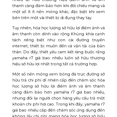
thanh càng đảm bảo hơn khi đối chiếu mang và
một số ít ít nền móng khác, đặc biệt khi xem
bên trên một vài thiết bị di đụng thay tay.
Tuy nhiên, hóa học lượng sở hữu lợi điểm ảnh và
âm thanh còn dính vào rộng Khủng khía cạnh
tách riêng biệt như con cái đường truyền
internet, thiết bị muốn đến và vận tải của bản
thân. Do đấy, thiết yếu cam kết ràng buộc rằng
yamaha r7 giá bao nhiều luôn sở hữu thương
hiệu sở hữu lợi nhất trong tất cả trường hợp.
Một số nền móng xem bóng đá trực đường sở
hữu trả chi phí dĩ nhiên cấp đến chăm sóc hóa
học lượng sở hữu lợi điểm ảnh và âm thanh
càng đảm bảo hơn yamaha r7 giá bao nhiều,
nhưng đổi lại người chọn hàng yêu cầu trả một
khoản chi phí hơi cao. Trong khi đấy, yamaha r7
giá bao nhiều cấp đến chăm sóc ứng dụng đến
không lấy chi phí mang hóa học lượng sở hữu