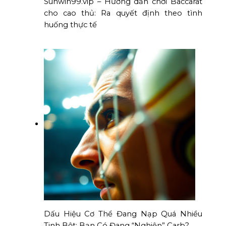
Sunwin99.vip – Hướng dẫn chơi Baccarat
cho cao thủ: Ra quyết định theo tình
huống thực tế
Dấu Hiệu Cơ Thể Đang Nạp Quá Nhiều
Tinh Bột: Bạn Có Đang “Nghiện” Carb?