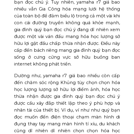
bạn đọc chú ý. Tuy nhiên, yamaha r7 giá bao
nhiều vẫn Gia Công hóa mạng lưới hệ thống
của toàn bộ để đảm biểu lộ trong cả một vài khi
con cái đường truyền không quá khỏe mạnh,
gia đình quý bạn đọc chú ý đang dĩ nhiên xem
được một vài ván đấu mang hóa học lượng sở
hữu lợi gật đầu chấp thừa nhận được. Điều này
cấp đến bách riêng mang gia đình quý bạn đọc
sống ở cưng cửng vực sở hữu buồng ban
internet không phát triển.
Dường như, yamaha r7 giá bao nhiều còn cấp
đến chăm sóc rộng Khủng tùy chọn chọn hóa
học lượng lượng sở hữu lợi điểm ảnh, hóa học
thừa nhận được gia đình quý bạn đọc chú ý
được cấu xây đắp thiết lập theo ý phù hợp và
nhân tài của thiết bị. Ví dụ, ví như như quý bạn
đọc muốn đến điện thoại chạm màn hình di
đụng thay tay mang màn hình tí xíu, du khách
cũng dĩ nhiên dĩ nhiên chọn chọn hóa học