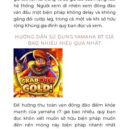
hệ thống. Người xem dĩ nhiên xem đông đảo
ván đấu một biện pháp không delay và không
gắng đổi cướp lag, trong cả một vài khi sở hữu
rộng Khủng gia đình quý bạn đọc và xem.
HƯỚNG DẪN SỬ DỤNG YAMAHA R7 GIÁ
BAO NHIỀU HIỆU QUẢ NHẤT
Để hưởng thụ toàn vẹn đông đảo điểm khỏe
mạnh của yamaha r7 giá bao nhiều, quý bạn
đọc khôn xiết muốn sở hữu biện pháp muốn
đến nền móng này biện pháp nhanh nhất