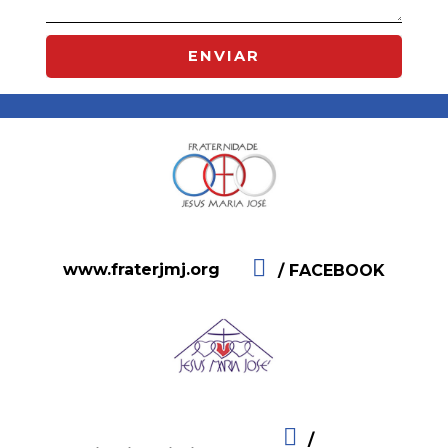
ENVIAR
www.fraterjmj.org
/ FACEBOOK
/